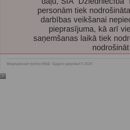
daļu, SIA “Dziedniecība”
personām tiek nodrošināta
darbības veikšanai nepie
pieprasījuma, kā arī vi
saņemšanas laikā tiek nodr
nodrošināt
Медицинская группа МФД - Будьте здоровы! © 2026