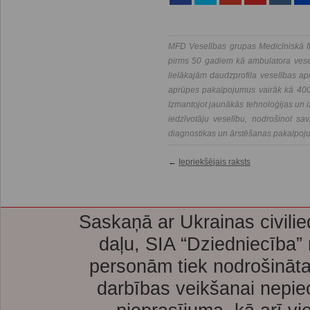
MFD Veselības grupas Medicīniskā fi
pirms 50 gadiem kā ambulatora vesel
lielākajām daudzprofila veselības a
aprūpes pakalpojumus vairāk kā 400 
Izmantojot jaunākās tehnoloģijas un i
iedzīvotāju veselību, nodrošinot savl
diagnostikas un ārstēšanas pakalpoj
←
Iepriekšējais raksts
Saskaņā ar Ukrainas civilie
daļu, SIA “Dziedniecība”
personām tiek nodrošināta
darbības veikšanai nepie