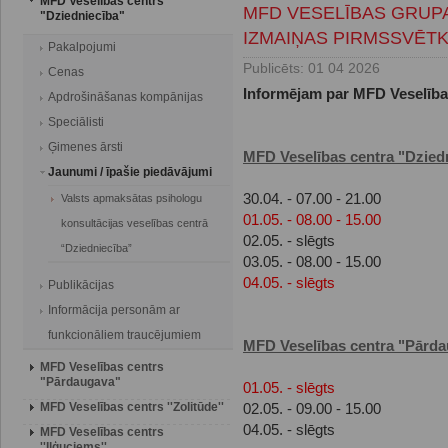
MFD Veselības centrs
MFD VESELĪBAS GRUPA
"Dziedniecība"
IZMAIŅAS PIRMSSVĒTK
Pakalpojumi
Publicēts: 01 04 2026
Cenas
Informējam par MFD Veselība
Apdrošināšanas kompānijas
Speciālisti
Ģimenes ārsti
MFD Veselības centra "Dzied
Jaunumi / īpašie piedāvājumi
30.04. - 07.00 - 21.00
Valsts apmaksātas psihologu
01.05. - 08.00 - 15.00
konsultācijas veselības centrā
02.05. - slēgts
“Dziedniecība”
03.05. - 08.00 - 15.00
04.05. - slēgts
Publikācijas
Informācija personām ar
funkcionāliem traucējumiem
MFD Veselības centra "Pārd
MFD Veselības centrs
"Pārdaugava"
01.05. - slēgts
MFD Veselības centrs ''Zolitūde''
02.05. - 09.00 - 15.00
04.05. - slēgts
MFD Veselības centrs
''Iļģuciems''