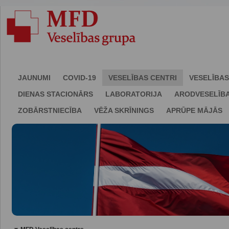
JAUNUMI
COVID-19
VESELĪBAS CENTRI
VESELĪBAS
DIENAS STACIONĀRS
LABORATORIJA
ARODVESELĪB
ZOBĀRSTNIECĪBA
VĒŽA SKRĪNINGS
APRŪPE MĀJĀS