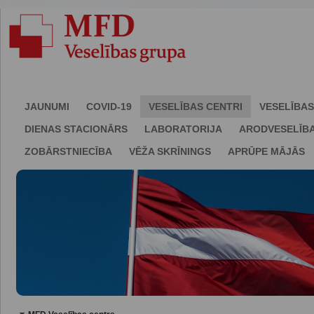
JAUNUMI
COVID-19
VESELĪBAS CENTRI
VESELĪBAS
DIENAS STACIONĀRS
LABORATORIJA
ARODVESELĪB
ZOBĀRSTNIECĪBA
VĒŽA SKRĪNINGS
APRŪPE MĀJĀS