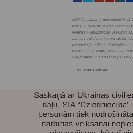
MFD Veselības grupas Medicīniskā fi
pirms 50 gadiem kā ambulatora vesel
lielākajām daudzprofila veselības a
aprūpes pakalpojumus vairāk kā 400 
Izmantojot jaunākās tehnoloģijas un i
iedzīvotāju veselību, nodrošinot savl
diagnostikas un ārstēšanas pakalpoj
←
Iepriekšējais raksts
Saskaņā ar Ukrainas civilie
daļu, SIA “Dziedniecība”
personām tiek nodrošināta
darbības veikšanai nepie