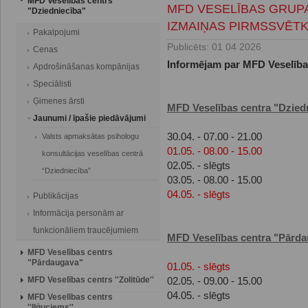
MFD Veselības centrs
MFD VESELĪBAS GRUPA
"Dziedniecība"
IZMAIŅAS PIRMSSVĒTK
Pakalpojumi
Publicēts: 01 04 2026
Cenas
Informējam par MFD Veselība
Apdrošināšanas kompānijas
Speciālisti
Ģimenes ārsti
MFD Veselības centra "Dzied
Jaunumi / īpašie piedāvājumi
30.04. - 07.00 - 21.00
Valsts apmaksātas psihologu
01.05. - 08.00 - 15.00
konsultācijas veselības centrā
02.05. - slēgts
“Dziedniecība”
03.05. - 08.00 - 15.00
04.05. - slēgts
Publikācijas
Informācija personām ar
funkcionāliem traucējumiem
MFD Veselības centra "Pārd
MFD Veselības centrs
"Pārdaugava"
01.05. - slēgts
MFD Veselības centrs ''Zolitūde''
02.05. - 09.00 - 15.00
04.05. - slēgts
MFD Veselības centrs
''Iļģuciems''