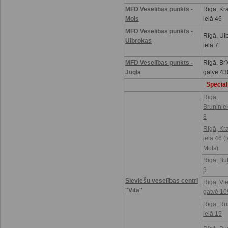
MFD Veselības punkts -
Rīgā, Kr
Mols
ielā 46
MFD Veselības punkts -
Rīgā, Ul
Ulbrokas
ielā 7
MFD Veselības punkts -
Rīgā, Brī
Jugla
gatvē 43
Speciali
Rīgā,
Bruņinie
8
Rīgā, Kr
ielā 46 (t
Mols)
Rīgā, Buļ
9
Sieviešu veselības centri
Rīgā, Vi
"Vita''
gatvē 10
Rīgā, R
ielā 15