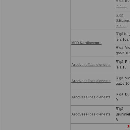
Rīgā, Bu
ielā 33
Rīgā,
S.Eizenš
ielā 23
Rīgā,Kaņ
ielā 10a
MFD Kardiocentrs
Rīgā, Vi
gatvē 10
Rīgā, R
Arodveselības dienests
ielā 15
Rīgā, Vi
Arodveselības dienests
gatvē 10
Rīgā, Buļ
Arodveselības dienests
9
Rīgā,
Arodveselības dienests
Bruņinie
8
Z