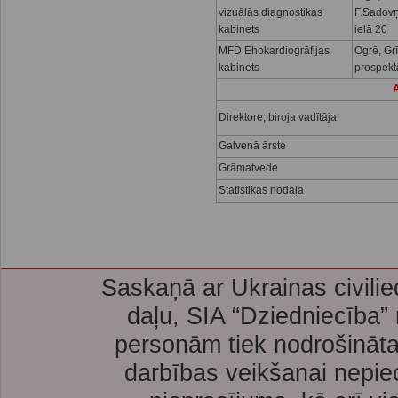
vizuālās diagnostikas
F.Sadov
kabinets
ielā 20
MFD Ehokardiogrāfijas
Ogrē, Gr
kabinets
prospekt
A
Direktore; biroja vadītāja
Galvenā ārste
Grāmatvede
Statistikas nodaļa
Saskaņā ar Ukrainas civilie
daļu, SIA “Dziedniecība”
personām tiek nodrošināta
darbības veikšanai nepie