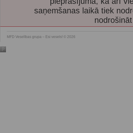
pieprasījuma, kā arī vi
saņemšanas laikā tiek nodr
nodrošināt
MFD Veselības grupa – Esi vesels! © 2026