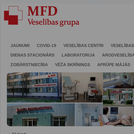
JAUNUMI
COVID-19
VESELĪBAS CENTRI
VESELĪBAS
DIENAS STACIONĀRS
LABORATORIJA
ARODVESELĪB
ZOBĀRSTNIECĪBA
VĒŽA SKRĪNINGS
APRŪPE MĀJĀS