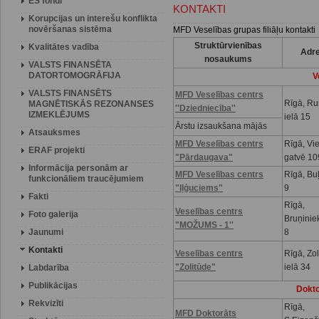
ES fondi
KONTAKTI
Korupcijas un interešu konflikta
novēršanas sistēma
MFD Veselības grupas filiāļu kontakti
Struktūrvienības
Kvalitātes vadība
Adr
nosaukums
VALSTS FINANSĒTA
DATORTOMOGRĀFIJA
V
VALSTS FINANSĒTS
MFD Veselības centrs
Rīgā, R
MAGNĒTISKĀS REZONANSES
''Dziedniecība''
IZMEKLĒJUMS
ielā 15
Ārstu izsaukšana mājās
Atsauksmes
MFD Veselības centrs
Rīgā, Vi
ERAF projekti
"Pārdaugava"
gatvē 10
Informācija personām ar
MFD Veselības centrs
Rīgā, Buļ
funkcionāliem traucējumiem
"Iļģuciems"
9
Fakti
Rīgā,
Veselības centrs
Foto galerija
Bruņinie
"MOŽUMS - 1''
Jaunumi
8
Kontakti
Veselības centrs
Rīgā, Zo
"Zolitūde"
ielā 34
Labdarība
Publikācijas
Dokto
Rekvizīti
Rīgā,
MFD Doktorāts