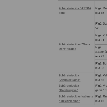
Zobārstniecība "ASTRA
Rīgā, R
dent''
ielā 15
Rīgā, Sta
52
Rīgā, Zo
ielā 34
Zobārstniecības ''Nova
Rīgā,
Dent'' filiāles
S.Ezenšt
ielā 23
Rīgā, Bu
ielā 33
Zobārstniecība
Rīgā, Va
''Ziepniekkalns''
ielā 65
Zobārstniecība
Rīgā, Vi
"Pārdaugava"
gatvē 10
Zobārstniecības kabinets
Rīgā, R
“ Dziedniecība”
ielā 15