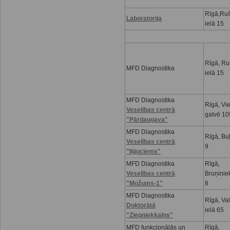
Rīgā,Ru
Laboratorija
ielā 15
Rīgā, R
MFD Diagnostika
ielā 15
MFD Diagnostika
Rīgā, Vi
Veselības centrā
gatvē 10
"Pārdaugava"
MFD Diagnostika
Rīgā, Buļ
Veselības centrā
9
"Iļģuciems"
MFD Diagnostika
Rīgā,
Veselības centrā
Bruņinie
"Možums-1"
8
MFD Diagnostika
Rīgā, Va
Doktorātā
ielā 65
"Ziepniekkalns"
MFD funkcionālās un
Rīgā,