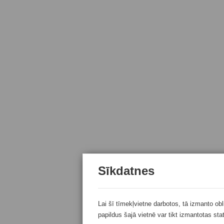
Sīkdatnes
Lai šī tīmekļvietne darbotos, tā izmanto ob
papildus šajā vietnē var tikt izmantotas sta