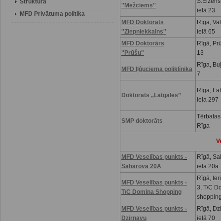
S.Eizenš
Struktūra
''Mežciems''
ielā 23
MFD Privātuma politika
MFD Doktorāts
Rīgā, Va
''Ziepniekkalns''
ielā 65
MFD Doktorārs
Rīgā, Prū
"Prūšu"
13
Rīga, Buļ
MFD Iļģuciema poliklīnika
7
Rīga, La
Doktorāts „Latgales”
iela 297
Tērbatas
SMP doktorāts
Rīga
V
MFD Veselības punkts
-
Rīgā, Sa
Saharova 20A
ielā 20a
Rīgā, Ier
MFD Veselības punkts -
3, T/C D
T/C Domina Shopping
shoppin
MFD Veselības punkts -
Rīgā, Dz
Dzirnavu
ielā 70