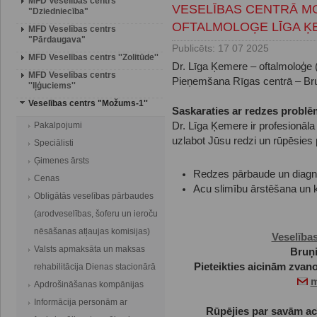
MFD Veselības centrs
VESELĪBAS CENTRĀ M
"Dziedniecība"
OFTALMOLOĢE LĪGA Ķ
MFD Veselības centrs
"Pārdaugava"
Publicēts: 17 07 2025
MFD Veselības centrs ''Zolitūde''
Dr. Līga Ķemere – oftalmoloģe 
MFD Veselības centrs
Pieņemšana Rīgas centrā – Bruņ
''Iļģuciems''
Veselības centrs "Možums-1''
Saskaraties ar redzes probl
Pakalpojumi
Dr. Līga Ķemere ir profesionāla 
uzlabot Jūsu redzi un rūpēsies 
Speciālisti
Ģimenes ārsts
Redzes pārbaude un diagn
Cenas
Acu slimību ārstēšana un k
Obligātās veselības pārbaudes
(arodveselības, šoferu un ieroču
nēsāšanas atļaujas komisijas)
Veselība
Valsts apmaksāta un maksas
Bruņi
Pieteikties aicinām zvan
rehabilitācija Dienas stacionārā
m
Apdrošināšanas kompānijas
Informācija personām ar
Rūpējies par savām acīm