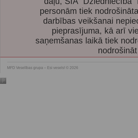
daļu, SIA “Dziedniecība”
personām tiek nodrošināta
darbības veikšanai nepie
pieprasījuma, kā arī vi
saņemšanas laikā tiek nodr
nodrošināt
MFD Veselības grupa – Esi vesels! © 2026