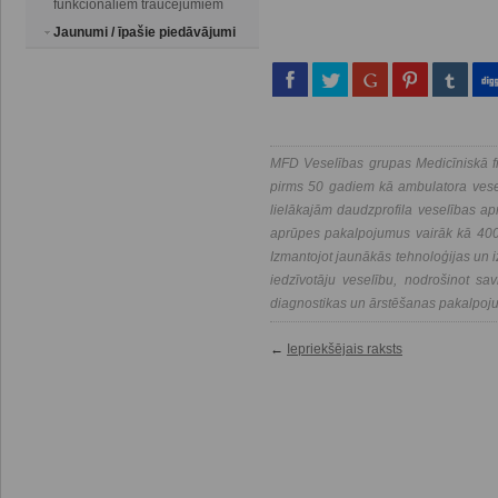
funkcionāliem traucējumiem
Jaunumi / īpašie piedāvājumi
MFD Veselības grupas Medicīniskā fi
pirms 50 gadiem kā ambulatora vesel
lielākajām daudzprofila veselības a
aprūpes pakalpojumus vairāk kā 400 
Izmantojot jaunākās tehnoloģijas un i
iedzīvotāju veselību, nodrošinot savl
diagnostikas un ārstēšanas pakalpoj
←
Iepriekšējais raksts