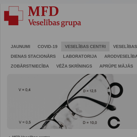
JAUNUMI
COVID-19
VESELĪBAS CENTRI
VESELĪBAS
DIENAS STACIONĀRS
LABORATORIJA
ARODVESELĪB
ZOBĀRSTNIECĪBA
VĒŽA SKRĪNINGS
APRŪPE MĀJĀS