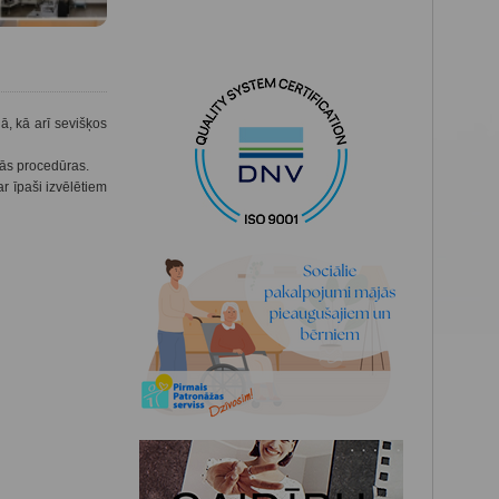
, kā arī sevišķos
kās procedūras.
r īpaši izvēlētiem