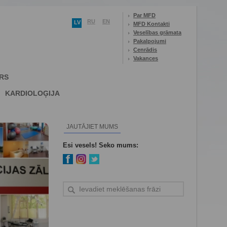
Par MFD
RU
EN
LV
MFD Kontakti
Veselības grāmata
Pakalpojumi
Cenrādis
Vakances
RS
KARDIOLOĢIJA
JAUTĀJIET MUMS
Esi vesels! Seko mums: