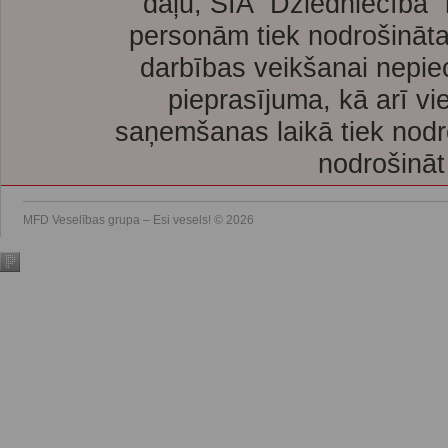
daļu, SIA “Dziedniecība”
personām tiek nodrošināta
darbības veikšanai nepie
pieprasījuma, kā arī vi
saņemšanas laikā tiek nodr
nodrošināt
MFD Veselības grupa – Esi vesels! © 2026