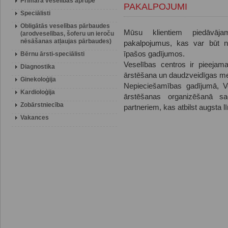
Primārā veselības aprūpe
PAKALPOJUMI
Speciālisti
Obligātās veselības pārbaudes
Mūsu klientiem piedāvāj
(arodveselības, šoferu un ieroču
nēsāšanas atļaujas pārbaudes)
pakalpojumus, kas var būt ne
īpašos gadījumos.
Bērnu ārsti-speciālisti
Veselības centros ir pieejama
Diagnostika
ārstēšana un daudzveidīgas me
Ginekoloģija
Nepieciešamības gadījumā, Ve
Kardioloģija
ārstēšanas organizēšanā sa
Zobārstniecība
partneriem, kas atbilst augsta l
Vakances