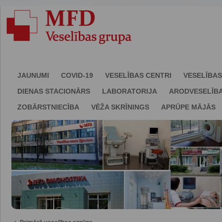
JAUNUMI
COVID-19
VESELĪBAS CENTRI
VESELĪBAS
DIENAS STACIONĀRS
LABORATORIJA
ARODVESELĪB
ZOBĀRSTNIECĪBA
VĒŽA SKRĪNINGS
APRŪPE MĀJĀS