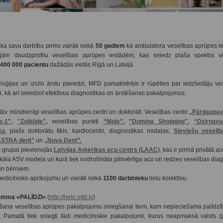
ka savu darbību pirms vairāk nekā
50 gadiem
kā ambulatora veselības aprūpes ie
jām daudzprofilu veselības aprūpes iestādēm, kas sniedz plaša spektra v
400 000 pacientu
dažādās vietās Rīgā un Latvijā.
oģijas un izcilo ārstu pieredzi, MFD pamatmērķis ir rūpēties par iedzīvotāju ve
si, kā arī sniedzot efektīvus diagnostikas un ārstēšanas pakalpojumus.
v mūsdienīgi veselības aprūpes centri un doktorāti: Veselības centri
„Pārdaugav
-1”,
"Zolitūde"
,
veselības punkti
“Mols”
,
"Domina Shopping",
“Dzirnavu
ka
, plašs doktorātu tīkls, kardiocentri, diagnostikas nodaļas,
Sieviešu veselīb
ASTRA dent”
un
„Nova Dent”.
 grupai pievienojās
Latvijas Amerikas acu centrs (LAAC)
, kas ir pirmā privātā ac
nikāla ASV modeļa un kurā tiek nodrošināta pilnvērtīga acu un redzes veselības dia
un bērniem.
edicīnisko aprīkojumu un vairāk nekā
1100 darbinieku
lielu kolektīvu.
ramma «PALĪDZI»
(
http://help.mfd.lv
)
na veselības aprūpes pakalpojumu sniegšanai tiem, kam nepieciešama palīdzī
). Pamatā tiek sniegti tādi medicīniskie pakalpojumi, kurus neapmaksā valsts (p