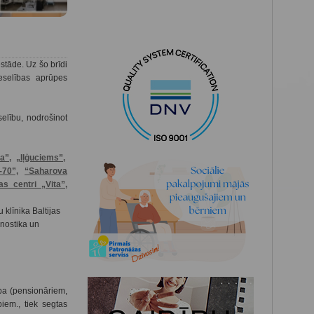
stāde. Uz šo brīdi
eselības aprūpes
selību, nodrošinot
a”,
„Iļģuciems”,
-70”,
“
Saharova
as centri „Vita”,
u klīnika Baltijas
gnostika un
ba (pensionāriem,
iem., tiek segtas