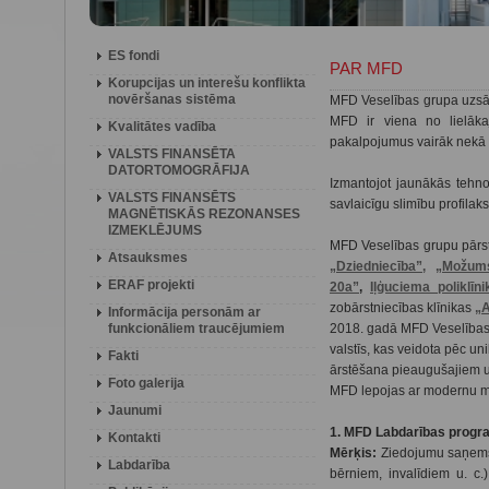
ES fondi
PAR MFD
Korupcijas un interešu konflikta
novēršanas sistēma
MFD Veselības grupa uzsā
MFD ir viena no lielāka
Kvalitātes vadība
pakalpojumus vairāk nekā
VALSTS FINANSĒTA
DATORTOMOGRĀFIJA
Izmantojot jaunākās tehnol
VALSTS FINANSĒTS
savlaicīgu slimību profilak
MAGNĒTISKĀS REZONANSES
IZMEKLĒJUMS
MFD Veselības grupu pārstā
Atsauksmes
„Dziedniecība”,
„Možums
ERAF projekti
20a
”
,
Iļģuciema poliklīni
zobārstniecības klīnikas
„
Informācija personām ar
funkcionāliem traucējumiem
2018. gadā MFD Veselības
valstīs, kas veidota pēc u
Fakti
ārstēšana pieaugušajiem 
Foto galerija
MFD lepojas ar modernu m
Jaunumi
1. MFD Labdarības prog
Kontakti
Mērķis:
Ziedojumu saņemša
Labdarība
bērniem, invalīdiem u. c.