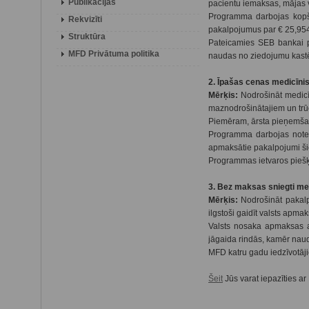
Publikācijas
pacientu iemaksas, mājas vi
Programma darbojas kopš 
Rekvizīti
pakalpojumus par € 25,954.
Struktūra
Pateicamies SEB bankai p
MFD Privātuma politika
naudas no ziedojumu kastē
2. Īpašas cenas medicīni
Mērķis:
Nodrošināt medicī
maznodrošinātajiem un trūc
Piemēram, ārsta pieņemšana
Programma darbojas notei
apmaksātie pakalpojumi šie
Programmas ietvaros piešķ
3. Bez maksas sniegti me
Mērķis:
Nodrošināt pakalp
ilgstoši gaidīt valsts ap
Valsts nosaka apmaksas ap
jāgaida rindās, kamēr nau
MFD katru gadu iedzīvotāj
Šeit
Jūs varat iepazīties a