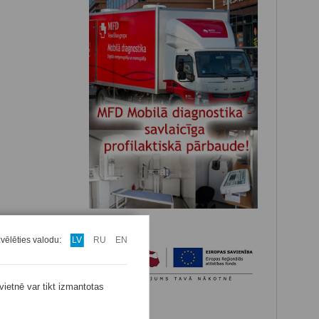
zvēlēties valodu:
LV
RU
EN
vietnē var tikt izmantotas