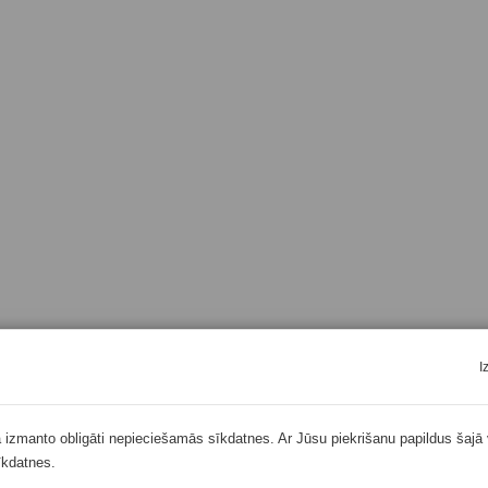
I
ā izmanto obligāti nepieciešamās sīkdatnes. Ar Jūsu piekrišanu papildus šajā 
īkdatnes.