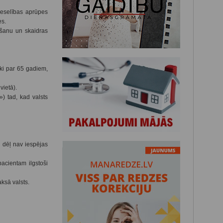
veselības aprūpes
es.
ošanu un skaidras
ki par 65 gadiem,
vietā).
) tad, kad valsts
 dēļ nav iespējas
acientam ilgstoši
ksā valsts.