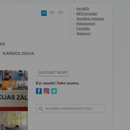
Par MFD
RU
EN
LV
MFD Kontakti
Veselības grāmata
Pakalpojumi
Cenrādis
Vakances
RS
KARDIOLOĢIJA
JAUTĀJIET MUMS
Esi vesels! Seko mums: