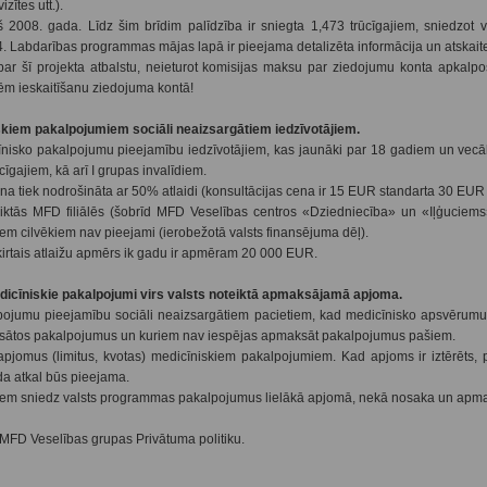
zītes utt.).
2008. gada. Līdz šim brīdim palīdzība ir sniegta 1,473 trūcīgajiem, sniedzot 
 Labdarības programmas mājas lapā ir pieejama detalizēta informācija un atskait
ar šī projekta atbalstu, neieturot komisijas maksu par ziedojumu konta apkalp
m ieskaitīšanu ziedojuma kontā!
skiem pakalpojumiem sociāli neaizsargātiem iedzīvotājiem.
nisko pakalpojumu pieejamību iedzīvotājiem, kas jaunāki par 18 gadiem un vecā
īgajiem, kā arī I grupas invalīdiem.
 tiek nodrošināta ar 50% atlaidi (konsultācijas cena ir 15 EUR standarta 30 EUR 
ktās MFD filiālēs (šobrīd MFD Veselības centros «Dziedniecība» un «Iļģuciems»
m cilvēkiem nav pieejami (ierobežotā valsts finansējuma dēļ).
irtais atlaižu apmērs ik gadu ir apmēram 20 000 EUR.
dicīniskie pakalpojumi virs valsts noteiktā apmaksājamā apjoma.
ojumu pieejamību sociāli neaizsargātiem pacietiem, kad medicīnisko apsvērumu
maksātos pakalpojumus un kuriem nav iespējas apmaksāt pakalpojumus pašiem.
jomus (limitus, kvotas) medicīniskiem pakalpojumiem. Kad apjoms ir iztērēts, p
da atkal būs pieejama.
iem sniedz valsts programmas pakalpojumus lielākā apjomā, nekā nosaka un apma
r MFD Veselības grupas Privātuma politiku.