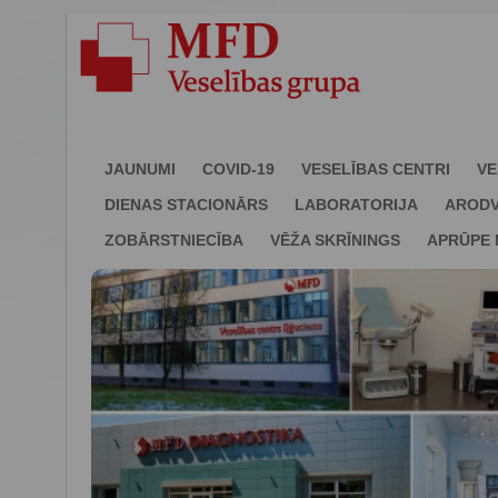
JAUNUMI
COVID-19
VESELĪBAS CENTRI
VE
DIENAS STACIONĀRS
LABORATORIJA
ARODV
ZOBĀRSTNIECĪBA
VĒŽA SKRĪNINGS
APRŪPE