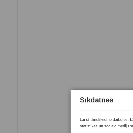
Sīkdatnes
Lai šī tīmekļvietne darbotos, t
statistikas un sociālo mediju s