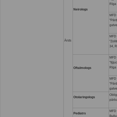
Rīga
Neirologs
MFD 
"Pār
gatve
MFD 
Ārsts
"Zoli
34, R
MFD 
"Iļģu
Rīga
Oftalmologs
MFD 
"Pār
gatve
Oblig
Otolaringologs
pārb
MFD I
Pediatrs
Buļļu