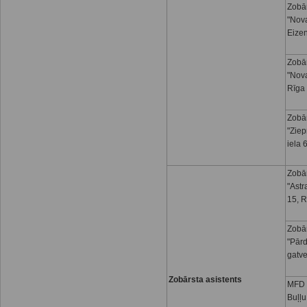
Zobār
"Nova
Eizen
Zobār
"Nova
Rīga
Zobār
"Ziep
iela 
Zobār
"Astr
15, R
Zobār
"Pār
gatve
Zobārsta asistents
MFD I
Buļļu