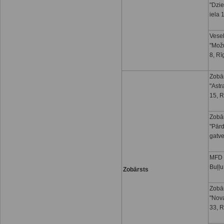
"Dzi
iela 
Vesel
"Možu
8, Rī
Zobār
"Astr
15, R
Zobār
"Pār
gatve
MFD I
Buļļu
Zobārsts
Zobār
"Nova
33, R