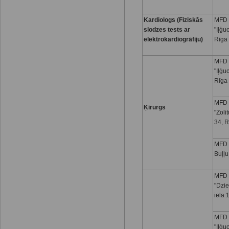
Kardiologs (Fiziskās
MFD 
slodzes tests ar
"Iļģu
elektrokardiogrāfiju)
Rīga
MFD 
"Iļģu
Rīga
MFD 
Ķirurgs
"Zoli
34, R
MFD I
Buļļu
MFD 
"Dzi
iela 
MFD 
"Iļģu