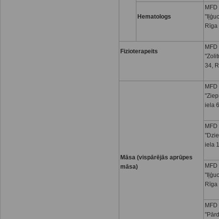
MFD 
Hematologs
"Iļģu
Rīga
MFD 
Fizioterapeits
"Zoli
34, R
MFD 
"Ziep
iela 
MFD 
"Dzi
iela 
Māsa (vispārējās aprūpes
MFD 
māsa)
"Iļģu
Rīga
MFD 
"Pār