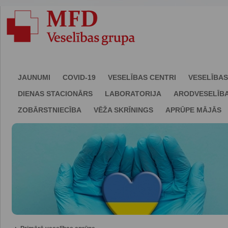
JAUNUMI
COVID-19
VESELĪBAS CENTRI
VESELĪBAS
DIENAS STACIONĀRS
LABORATORIJA
ARODVESELĪB
ZOBĀRSTNIECĪBA
VĒŽA SKRĪNINGS
APRŪPE MĀJĀS