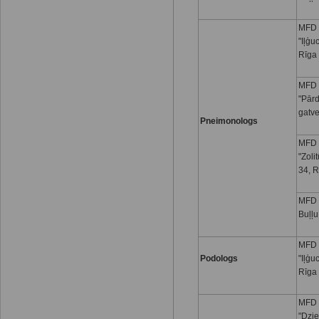
MFD 
"Iļģu
Rīga
MFD 
"Pār
gatve
Pneimonologs
MFD 
"Zoli
34, R
MFD I
Buļļu
MFD 
Podologs
"Iļģu
Rīga
MFD 
"Dzi