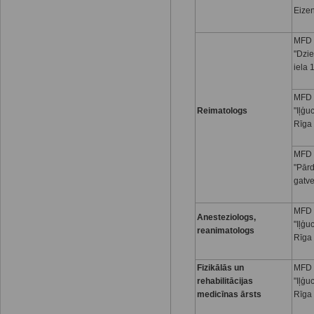
Eizen
MFD 
"Dzi
iela 
MFD 
Reimatologs
"Iļģu
Rīga
MFD 
"Pār
gatve
MFD 
Anesteziologs,
"Iļģu
reanimatologs
Rīga
Fizikālās un
MFD 
rehabilitācijas
"Iļģu
medicīnas ārsts
Rīga