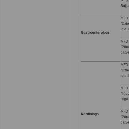
MFD I
Buļļu
MFD 
"Dzi
iela 
Gastroenterologs
MFD 
"Pār
gatve
MFD 
"Dzi
iela 
MFD 
"Iļģu
Rīga
MFD 
Kardiologs
"Pār
gatve