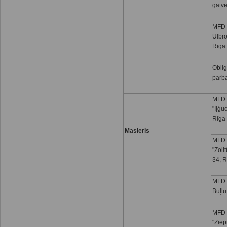
gatve
MFD 
Ulbro
Rīga
Oblig
pārb
MFD 
"Iļģu
Rīga
Masieris
MFD 
"Zoli
34, R
MFD I
Buļļu
MFD 
"Ziep