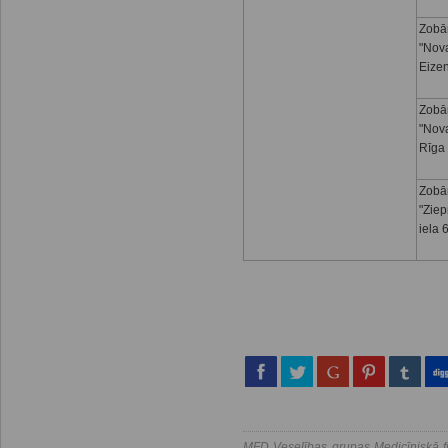
Zobār
"Nova
Eizen
Zobār
"Nova
Rīga
Zobār
"Ziep
iela 
MFD Veselības grupas Medicīniskā fi