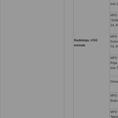
iela 
MFD 
"Zoli
34, R
MFD 
Radiologs, USG
Dzirn
metode
70, R
MFD 
Rīga
iela 
Grīva
MFD I
Buļļu
MFD 
"Mežc