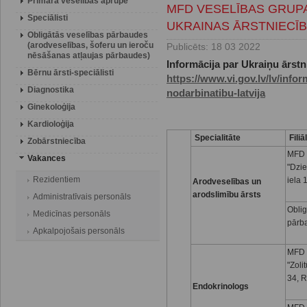
Primārā veselības aprūpe
MFD VESELĪBAS GRUP
Speciālisti
UKRAINAS ĀRSTNIECĪ
Obligātās veselības pārbaudes
(arodveselības, šoferu un ieroču
Publicēts: 18 03 2022
nēsāšanas atļaujas pārbaudes)
Informācija par Ukraiņu ārstn
Bērnu ārsti-speciālisti
https://www.vi.gov.lv/lv/info
Diagnostika
nodarbinatibu-latvija
Ginekoloģija
Kardioloģija
Specialitāte
Fili
Zobārstniecība
MFD 
Vakances
"Dzi
Rezidentiem
iela 
Arodveselības un
arodslimību ārsts
Administratīvais personāls
Oblig
Medicīnas personāls
pārb
Apkalpojošais personāls
MFD 
"Zoli
34, R
Endokrinologs