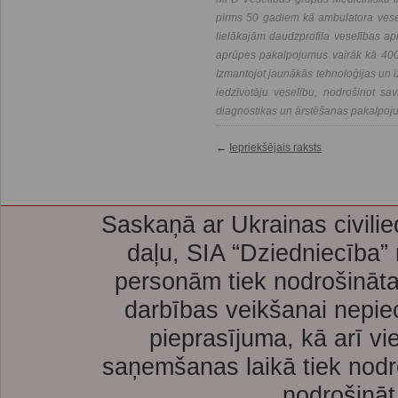
pirms 50 gadiem kā ambulatora vesel
lielākajām daudzprofila veselības a
aprūpes pakalpojumus vairāk kā 400 
Izmantojot jaunākās tehnoloģijas un i
iedzīvotāju veselību, nodrošinot savl
diagnostikas un ārstēšanas pakalpoj
←
Iepriekšējais raksts
Saskaņā ar Ukrainas civilie
daļu, SIA “Dziedniecība”
personām tiek nodrošināta
darbības veikšanai nepie
pieprasījuma, kā arī vi
saņemšanas laikā tiek nodr
nodrošināt