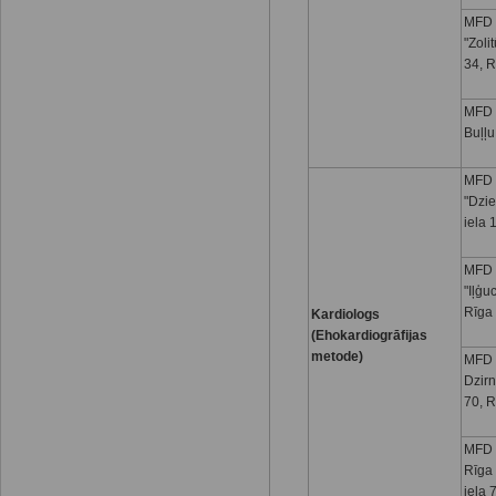
MFD 
"Zoli
34, R
MFD I
Buļļu
MFD 
"Dzi
iela 
MFD 
"Iļģu
Rīga
Kardiologs
(Ehokardiogrāfijas
metode)
MFD 
Dzirn
70, R
MFD 
Rīga
iela 