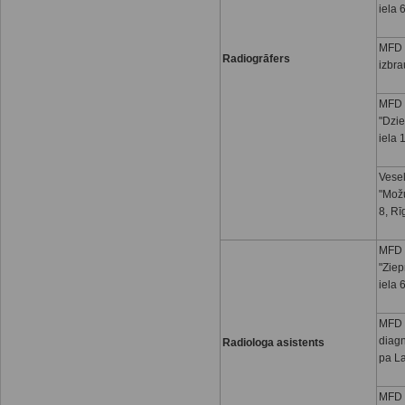
iela 
MFD 
Radiogrāfers
izbra
MFD 
"Dzi
iela 
Vesel
"Možu
8, Rī
MFD 
"Ziep
iela 
MFD 
diag
Radiologa asistents
pa La
MFD 