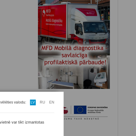
zvēlēties valodu:
LV
RU
EN
vietnē var tikt izmantotas