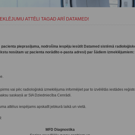
EKLĒJUMU ATTĒLI TAGAD ARĪ DATAMED!
 pacienta pieprasījuma, nodrošina iespēju iesūtīt Datamed sistēmā radioloģis
kstu nosūtam uz pacienta norādīto e-pasta adresi)
par šādiem izmeklējumiem:
e.
irms vai pēc radioloģiskā izmeklējuma informējiet par to izvēlētās iestādes reģistr
 maksu saskaņā ar SIA Dziedniecība Cenrādi.
a attēlus iespējams apskatīt jebkurā laikā un vietā.
R
MFD Diagnostika