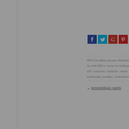
MFD Veselības grupas Medicīnis
šo brīdi MFD ir viena no lielā
000 pacientu dažādās vietās v
iedzīvotāju veselību, nodrošinot
←
Iepriekšējais raksts