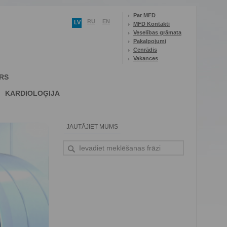
Par MFD
RU
EN
LV
MFD Kontakti
Veselības grāmata
Pakalpojumi
Cenrādis
Vakances
RS
KARDIOLOĢIJA
JAUTĀJIET MUMS