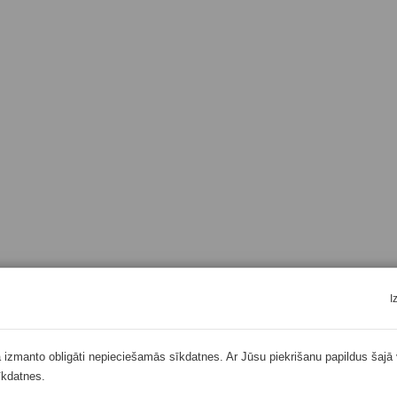
I
ā izmanto obligāti nepieciešamās sīkdatnes. Ar Jūsu piekrišanu papildus šajā 
īkdatnes.