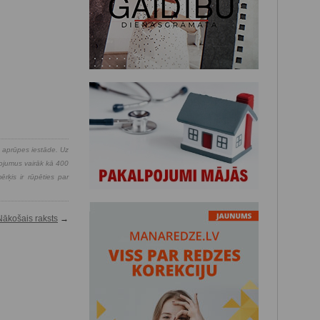
s aprūpes iestāde. Uz
pojumus vairāk kā 400
rķis ir rūpēties par
Nākošais raksts
→