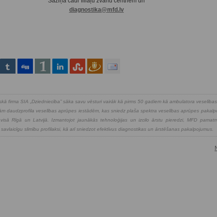
Saziņa caur filiāļu zvanu centriem un
diagnostika@mfd.lv
kā firma SIA „Dziedniecība” sāka savu vēsturi vairāk kā pirms 50 gadiem kā ambulatora veselība
kajām daudzprofila veselības aprūpes iestādēm, kas sniedz plaša spektra veselības aprūpes pakal
isā Rīgā un Latvijā. Izmantojot jaunākās tehnoloģijas un izcilo ārstu pieredzi, MFD pamatmē
 savlaicīgu slimību profilaksi, kā arī sniedzot efektīvus diagnostikas un ārstēšanas pakalpojumus.