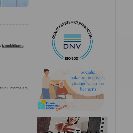
ko
izmeklējumu
atūru. Informējam,