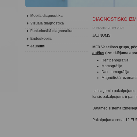
Mobilā diagnostika
DIAGNOSTISKO IZM
Vizuālā diagnostika
Publicēts: 28 03 2023
Funkcionālā diagnostika
JAUNUMS!
Endoskopija
Jaunumi
MFD Veselības grupa, pēc
attēlus
(izmeklējuma apra
Rentgenogrāfija;
Mamogrāfija;
Datortomogrāfija;
Magnētiskā rezonans
Lai saņemtu pakalpojumu, p
ka šis pakalpojums ir par
Datamed sistēmā izmeklējum
Pakalpojuma cena: 12 EU