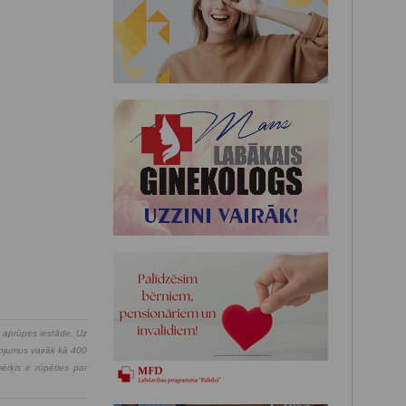
s aprūpes iestāde. Uz
pojumus vairāk kā 400
rķis ir rūpēties par