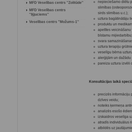
nepieciešamo diētu pi
MFD Veselības centrs ''Zolitūde''
slimības (osteoporoze
MFD Veselības centrs
sirds slimības u.c.);
''Iļģuciems''
uztura bagātinātāju l
Veselības centrs "Možums-1''
produktu un medikame
apetītes veicināšanu 
bīstamu mijiedarbību
svara samazināšanas
uztura terapiju grū
veselīgu bērna uztur
alerģijām un dažādu
pareiza uztura izvēli
Konsultācijas laikā speciā
precizēs informāciju 
dzīves veidu;
noteiks ķermeņa antr
analizēs esošo ēdienk
izskaidros veselīga 
atradīs individuālus
atbildēs uz jautājumi