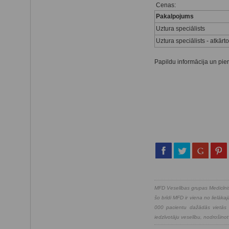
Cenas:
Pakalpojums
Uztura speciālists
Uztura speciālists - atkār
Papildu informācija un pier
MFD Veselības grupas Medicīnis
šo brīdi MFD ir viena no lielā
000 pacientu dažādās vietās v
iedzīvotāju veselību, nodrošinot