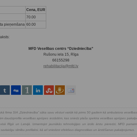
Cena, EUR
70.00
tota pieņemšana
60.00
aksts:
MFD Veselības centrs “Dziedniecība”
Rušonu iela 15, Rīga
66155298
rehabilitacija@mfd.lv
kā firma SIA „Dziedniecība” sāka savu vēsturi vairāk kā pirms 50 gadiem kā ambulatora veselība
kajām daudzprofila veselības aprūpes iestādēm, kas sniedz plaša spektra veselības aprūpes pakal
isā Rīgā un Latvijā. Izmantojot jaunākās tehnoloģijas un izcilo ārstu pieredzi, MFD pamatmē
 savlaicīgu slimību profilaksi, kā arī sniedzot efektīvus diagnostikas un ārstēšanas pakalpojumus.