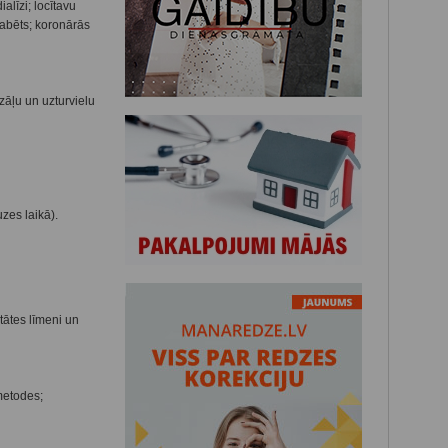
alīzi; locītavu
iabēts; koronārās
zāļu un uzturvielu
zes laikā).
tātes līmeni un
metodes;