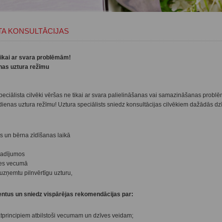
TA KONSULTĀCIJAS
 tikai ar svara problēmām!
nas uztura režīmu
eciālista cilvēki vēršas ne tikai ar svara palielināšanas vai samazināšanas problēm
dienas uztura režīmu! Uztura speciālists sniedz konsultācijas cilvēkiem dažādās dzī
s un bērna zīdīšanas laikā
gadījumos
es vecumā
 uzņemtu pilnvērtīgu uzturu,
ientus un sniedz vispārējas rekomendācijas par:
tprincipiem atbilstoši vecumam un dzīves veidam;