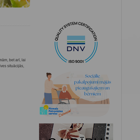
ām, bet arī, lai
ves situācijās,