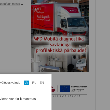
Nākošais raksts
→
zvēlēties valodu:
LV
RU
EN
vietnē var tikt izmantotas