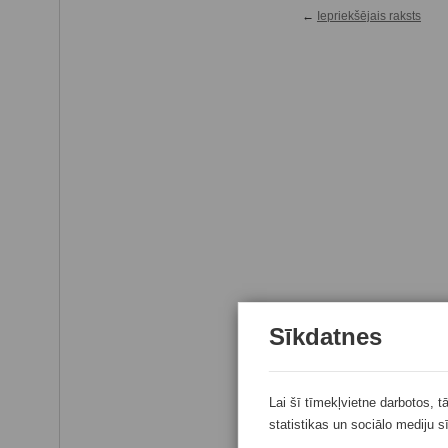
←
Iepriekšējais raksts
Sīkdatnes
Lai šī tīmekļvietne darbotos, t
statistikas un sociālo mediju s