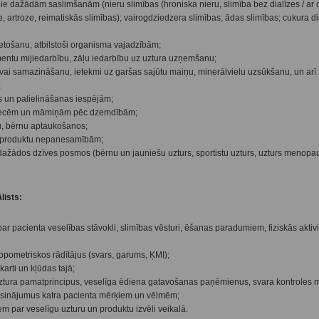
e dažādām saslimšanām (nieru slimības (hroniska nieru, slimība bez dialīzes / ar di
, artroze, reimatiskās slimības); vairogdziedzera slimības; ādas slimības; cukura d
ietošanu, atbilstoši organisma vajadzībām;
ntu mijiedarbību, zāļu iedarbību uz uztura uzņemšanu;
vai samazināšanu, ietekmi uz garšas sajūtu maiņu, minerālvielu uzsūkšanu, un arī 
;
 un palielināšanas iespējām;
tniecēm un māmiņām pēc dzemdībām;
u, bērnu aptaukošanos;
 produktu nepanesamībām;
 dažādos dzīves posmos (bērnu un jauniešu uzturs, sportistu uzturs, uzturs menopau
lists:
par pacienta veselības stāvokli, slimības vēsturi, ēšanas paradumiem, fiziskās aktivi
opometriskos rādītājus (svars, garums, ĶMI);
arti un kļūdas tajā;
uztura pamatprincipus, veselīga ēdiena gatavošanas paņēmienus, svara kontroles 
 risinājumus katra pacienta mērķiem un vēlmēm;
em par veselīgu uzturu un produktu izvēli veikalā.