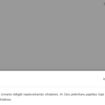
I
ā izmanto obligāti nepieciešamās sīkdatnes. Ar Jūsu piekrišanu papildus šajā 
īkdatnes.