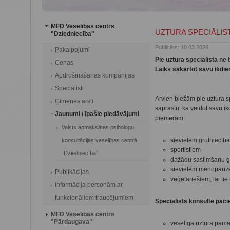
MFD Veselības centrs
UZTURA SPECIĀLIS
"Dziedniecība"
Publicēts: 10 03 2026
Pakalpojumi
Pie uztura speciālista ne
Cenas
Laiks sakārtot savu ikdie
Apdrošināšanas kompānijas
Speciālisti
Arvien biežām pie uztura sp
Ģimenes ārsti
saprastu, kā veidot savu ik
Jaunumi / īpašie piedāvājumi
piemēram:
Valsts apmaksātas psihologu
sievietēm grūtniecība
konsultācijas veselības centrā
sportistiem
“Dziedniecība”
dažādu saslimšanu 
sievietēm menopauz
Publikācijas
veģetāriešiem, lai tie
Informācija personām ar
funkcionāliem traucējumiem
Speciālists konsultē pac
MFD Veselības centrs
"Pārdaugava"
veselīga uztura pama