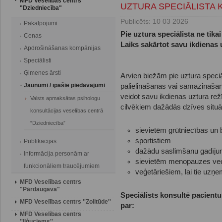
MFD Veselības centrs
UZTURA SPECIĀLISTA 
"Dziedniecība"
Publicēts: 10 03 2026
Pakalpojumi
Pie uztura speciālista ne tik
Cenas
Laiks sakārtot savu ikdienas
Apdrošināšanas kompānijas
Speciālisti
Ģimenes ārsti
Arvien biežām pie uztura speciāl
Jaunumi / īpašie piedāvājumi
palielināšanas vai samazināšan
veidot savu ikdienas uztura rež
Valsts apmaksātas psihologu
cilvēkiem dažādās dzīves situā
konsultācijas veselības centrā
“Dziedniecība”
sievietēm grūtniecības un 
sportistiem
Publikācijas
dažādu saslimšanu gadīj
Informācija personām ar
sievietēm menopauzes v
funkcionāliem traucējumiem
veģetāriešiem, lai tie uzņe
MFD Veselības centrs
"Pārdaugava"
Speciālists konsultē pacient
MFD Veselības centrs ''Zolitūde''
par:
MFD Veselības centrs
''Iļģuciems''