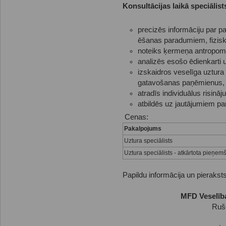
Konsultācijas laikā speciālist
precizēs informāciju par pa
ēšanas paradumiem, fiziskā
noteiks ķermeņa antropome
analizēs esošo ēdienkarti u
izskaidros veselīga uztura
gatavošanas paņēmienus, 
atradīs individuālus risin
atbildēs uz jautājumiem par
Cenas:
Pakalpojums
Uztura speciālists
Uztura speciālists - atkārtota pieņe
Papildu informācija un pieraksts
MFD Veselība
Rušo