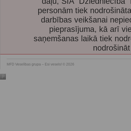
daļu, SIA “Dziedniecība”
personām tiek nodrošināta
darbības veikšanai nepie
pieprasījuma, kā arī vi
saņemšanas laikā tiek nodr
nodrošināt
MFD Veselības grupa – Esi vesels! © 2026