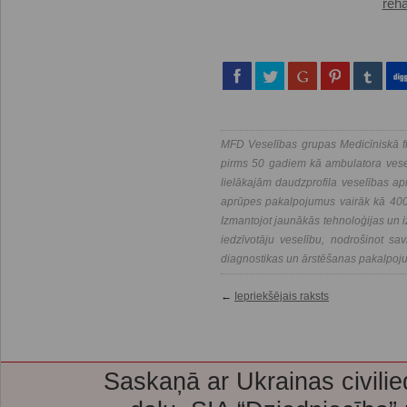
reha
MFD Veselības grupas Medicīniskā fi
pirms 50 gadiem kā ambulatora vesel
lielākajām daudzprofila veselības a
aprūpes pakalpojumus vairāk kā 400 
Izmantojot jaunākās tehnoloģijas un i
iedzīvotāju veselību, nodrošinot savl
diagnostikas un ārstēšanas pakalpoj
←
Iepriekšējais raksts
Saskaņā ar Ukrainas civilie