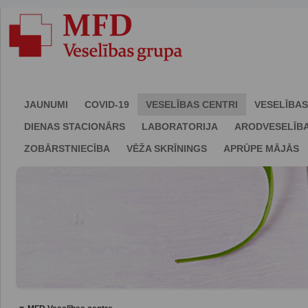
JAUNUMI
COVID-19
VESELĪBAS CENTRI
VESELĪBAS
DIENAS STACIONĀRS
LABORATORIJA
ARODVESELĪB
ZOBĀRSTNIECĪBA
VĒŽA SKRĪNINGS
APRŪPE MĀJĀS