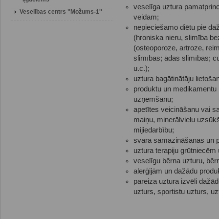
veselīga uztura pamatprin
Veselības centrs "Možums-1''
veidam;
nepieciešamo diētu pie da
(hroniska nieru, slimība bez
(osteoporoze, artroze, rei
slimības; ādas slimības; c
u.c.);
uztura bagātinātāju lietoša
produktu un medikamentu mi
uzņemšanu;
apetītes veicināšanu vai s
maiņu, minerālvielu uzsūkš
mijiedarbību;
svara samazināšanas un pa
uztura terapiju grūtniec
veselīgu bērna uzturu, bē
alerģijām un dažādu prod
pareiza uztura izvēli daž
uzturs, sportistu uzturs, 