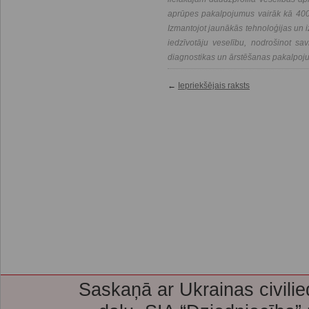
aprūpes pakalpojumus vairāk kā 400 
Izmantojot jaunākās tehnoloģijas un i
iedzīvotāju veselību, nodrošinot savl
diagnostikas un ārstēšanas pakalpoj
←
Iepriekšējais raksts
Saskaņā ar Ukrainas civilie