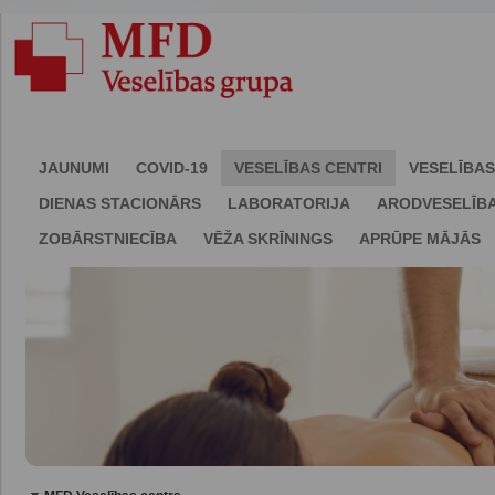
JAUNUMI
COVID-19
VESELĪBAS CENTRI
VESELĪBAS
DIENAS STACIONĀRS
LABORATORIJA
ARODVESELĪB
ZOBĀRSTNIECĪBA
VĒŽA SKRĪNINGS
APRŪPE MĀJĀS