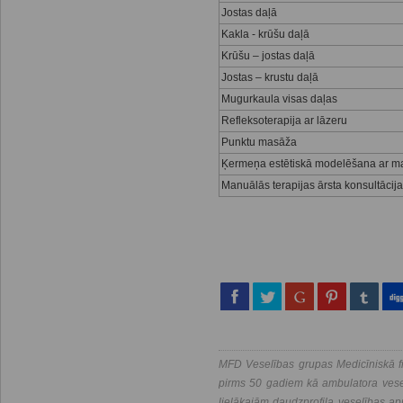
Jostas daļā
Kakla - krūšu daļā
Krūšu – jostas daļā
Jostas – krustu daļā
Mugurkaula visas daļas
Refleksoterapija ar lāzeru
Punktu masāža
Ķermeņa estētiskā modelēšana ar ma
Manuālās terapijas ārsta konsultācija
MFD Veselības grupas Medicīniskā fi
pirms 50 gadiem kā ambulatora vesel
lielākajām daudzprofila veselības a