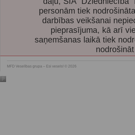
daļu, SIA “Dziedniecība”
personām tiek nodrošināta
darbības veikšanai nepie
pieprasījuma, kā arī vi
saņemšanas laikā tiek nodr
nodrošināt
MFD Veselības grupa – Esi vesels! © 2026