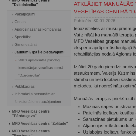
MFD Veselības centrs
ATKLĀJIET MANUĀLĀS 
"Dziedniecība"
VESELĪBAS CENTRĀ “DZ
Pakalpojumi
Publicēts: 30 01 2026
Cenas
Iepazīstieties ar mūsu prasmīg
Apdrošināšanas kompānijas
Vai zinājāt ka manuālā terapija 
Speciālisti
MFD Veselības grupas manuālai
Ģimenes ārsti
ekspertu aprūpi mūsdienīgajā 
Jaunumi / īpašie piedāvājumi
rehabilitācijas nodaļā Aglonas ie
Valsts apmaksātas psihologu
Izjūtiet 20 gadu pieredzi: ar di
konsultācijas veselības centrā
atsauksmēm, Valērijs Kuzmins 
“Dziedniecība”
slimību un lielo locītavu sasl
metodes, lai nodrošinātu optimā
Publikācijas
Informācija personām ar
Manuālās terapijas priekšrocīb
funkcionāliem traucējumiem
Mazinās sāpes un stīvums
MFD Veselības centrs
Palielinās locītavu kustību
"Pārdaugava"
Samazinās pietūkums un 
MFD Veselības centrs ''Zolitūde''
Atjaunojas mīksto audu ela
MFD Veselības centrs
Uzlabojas locītavu funkcion
''Iļģuciems''