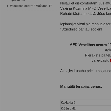
Neļaujiet diskomfortam Jūs attur
Veselības centrs "Možums-1''
Valērija Kuzmina MFD Veselība
Rehabilitācijas nodaļā. Jūsu ķe
Ieplānojiet vizīti pie manuālā 
"Dziedniecība" jau šodien!
MFD Veselības centra "D
Agl
Pieraksts pa tel
vai e-pastu
Atklājiet kustību prieku no jau
Manuālā terapija, cenas:
Kakla daļā
Krūšu daļā