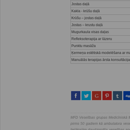
Jostas daļā
Kakla - krūšu daļā
Krūšu – jostas daļā
Jostas – krustu daļā
Mugurkaula visas daļas
Refleksoterapija ar lāzeru
Punktu masāža
Ķermeņa estētiskā modelēšana ar ma
Manuālās terapijas ārsta konsultācija
MFD Veselības grupas Medicīniskā fi
pirms 50 gadiem kā ambulatora vesel
lielākajām daudzprofila veselības a