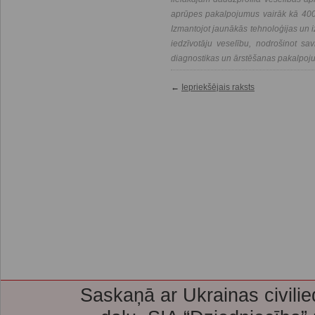
aprūpes pakalpojumus vairāk kā 400 
Izmantojot jaunākās tehnoloģijas un i
iedzīvotāju veselību, nodrošinot savl
diagnostikas un ārstēšanas pakalpoj
←
Iepriekšējais raksts
Saskaņā ar Ukrainas civilie