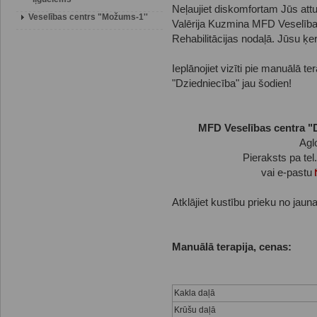
Neļaujiet diskomfortam Jūs attur
Veselības centrs "Možums-1''
Valērija Kuzmina MFD Veselība
Rehabilitācijas nodaļā. Jūsu ķe
Ieplānojiet vizīti pie manuālā 
"Dziedniecība" jau šodien!
MFD Veselības centra "D
Agl
Pieraksts pa tel
vai e-pastu
Atklājiet kustību prieku no jau
Manuālā terapija, cenas:
Kakla daļā
Krūšu daļā