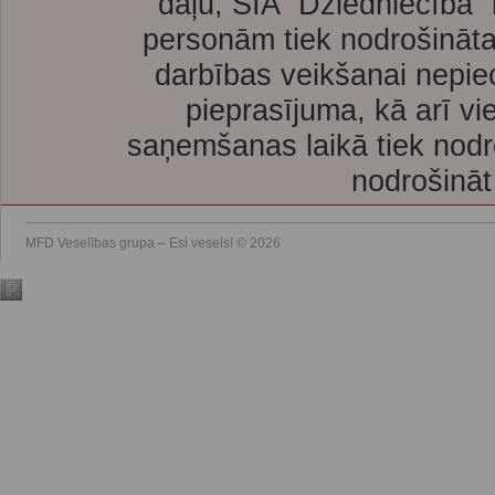
daļu, SIA “Dziedniecība”
personām tiek nodrošināta
darbības veikšanai nepie
pieprasījuma, kā arī vi
saņemšanas laikā tiek nodr
nodrošināt
MFD Veselības grupa – Esi vesels! © 2026