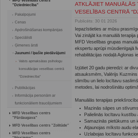
MFD Veselības centrs
ATKLĀJIET MANUĀLĀS 
"Dziedniecība"
VESELĪBAS CENTRĀ “DZ
Pakalpojumi
Publicēts: 30 01 2026
Cenas
Iepazīstieties ar mūsu prasmīg
Apdrošināšanas kompānijas
Vai zinājāt ka manuālā terapija 
Speciālisti
MFD Veselības grupas manuālai
Ģimenes ārsti
ekspertu aprūpi mūsdienīgajā 
Jaunumi / īpašie piedāvājumi
rehabilitācijas nodaļā Aglonas ie
Valsts apmaksātas psihologu
Izjūtiet 20 gadu pieredzi: ar di
konsultācijas veselības centrā
atsauksmēm, Valērijs Kuzmins 
“Dziedniecība”
slimību un lielo locītavu sasl
metodes, lai nodrošinātu optimā
Publikācijas
Informācija personām ar
Manuālās terapijas priekšrocīb
funkcionāliem traucējumiem
Mazinās sāpes un stīvums
MFD Veselības centrs
Palielinās locītavu kustību
"Pārdaugava"
Samazinās pietūkums un 
MFD Veselības centrs ''Zolitūde''
Atjaunojas mīksto audu ela
MFD Veselības centrs
Uzlabojas locītavu funkcion
''Iļģuciems''