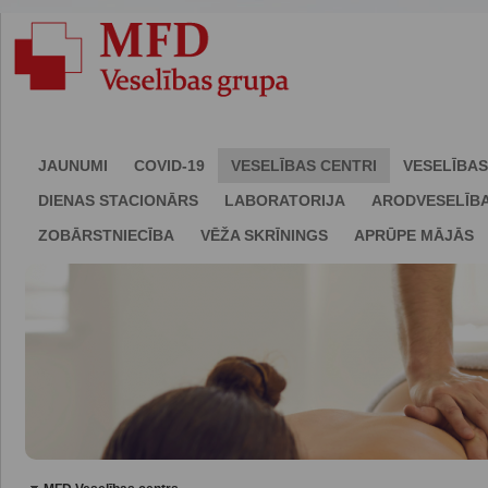
JAUNUMI
COVID-19
VESELĪBAS CENTRI
VESELĪBAS
DIENAS STACIONĀRS
LABORATORIJA
ARODVESELĪB
ZOBĀRSTNIECĪBA
VĒŽA SKRĪNINGS
APRŪPE MĀJĀS