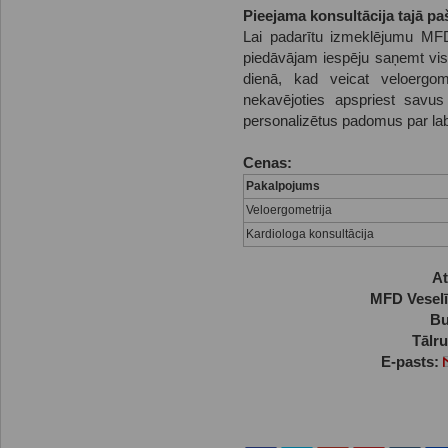
Pieejama konsultācija tajā pa
Lai padarītu izmeklējumu MFD
piedāvājam iespēju saņemt visa
dienā, kad veicat veloergom
nekavējoties apspriest savus
personalizētus padomus par la
Cenas:
Pakalpojums
Veloergometrija
Kardiologa konsultācija
At
MFD Veselī
Bu
Tālr
E-pasts: