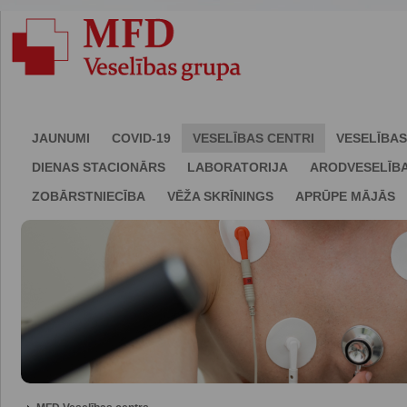
JAUNUMI
COVID-19
VESELĪBAS CENTRI
VESELĪBAS
DIENAS STACIONĀRS
LABORATORIJA
ARODVESELĪB
ZOBĀRSTNIECĪBA
VĒŽA SKRĪNINGS
APRŪPE MĀJĀS