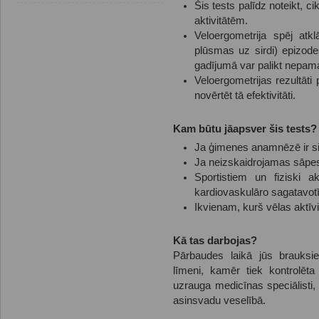
Šis tests palīdz noteikt, ci
aktivitātēm.
Veloergometrija spēj atk
plūsmas uz sirdi) epizode
gadījumā var palikt nepam
Veloergometrijas rezultāti
novērtēt tā efektivitāti.
Kam būtu jāapsver šis tests?
Ja ģimenes anamnēzē ir si
Ja neizskaidrojamas sāpes
Sportistiem un fiziski a
kardiovaskulāro sagatavot
Ikvienam, kurš vēlas aktīvi
Kā tas darbojas?
Pārbaudes laikā jūs brauksie
līmeni, kamēr tiek kontrolēta
uzrauga medicīnas speciālisti,
asinsvadu veselībā.