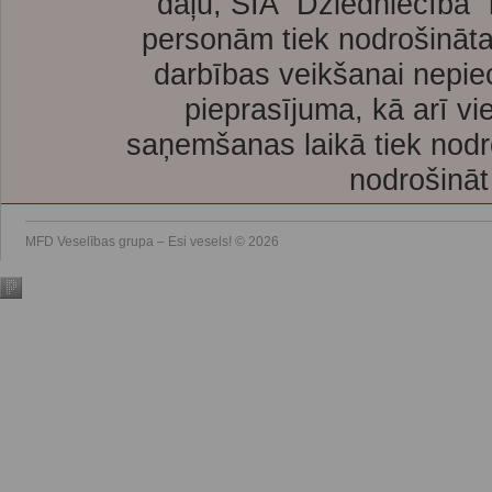
daļu, SIA “Dziedniecība”
personām tiek nodrošināta
darbības veikšanai nepie
pieprasījuma, kā arī vi
saņemšanas laikā tiek nodr
nodrošināt
MFD Veselības grupa – Esi vesels! © 2026