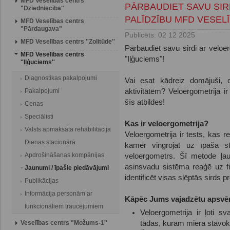
MFD Veselības centrs
PĀRBAUDIET SAVU SI
"Dziedniecība"
PALĪDZĪBU MFD VESEL
MFD Veselības centrs
"Pārdaugava"
Publicēts: 02 12 2025
MFD Veselības centrs ''Zolitūde''
Pārbaudiet savu sirdi ar veloe
MFD Veselības centrs
"Iļģuciems"!
''Iļģuciems''
Diagnostikas pakalpojumi
Vai esat kādreiz domājuši, c
Pakalpojumi
aktivitātēm? Veloergometrija i
šīs atbildes!
Cenas
Speciālisti
Kas ir veloergometrija?
Valsts apmaksāta rehabilitācija
Veloergometrija ir tests, kas re
Dienas stacionārā
kamēr vingrojat uz īpaša s
Apdrošināšanas kompānijas
veloergometrs. Šī metode ļau
asinsvadu sistēma reaģē uz fi
Jaunumi / īpašie piedāvājumi
identificēt visas slēptās sirds 
Publikācijas
Informācija personām ar
Kāpēc Jums vajadzētu apsvēr
funkcionāliem traucējumiem
Veloergometrija ir ļoti sv
Veselības centrs "Možums-1''
tādas, kurām miera stāvokl