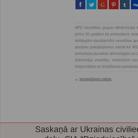
MFD Veselības grupas Medicīniskā fi
pirms 50 gadiem kā ambulatora vesel
lielākajām daudzprofila veselības a
aprūpes pakalpojumus vairāk kā 400 
Izmantojot jaunākās tehnoloģijas un i
iedzīvotāju veselību, nodrošinot savl
diagnostikas un ārstēšanas pakalpoj
←
Iepriekšējais raksts
Saskaņā ar Ukrainas civilie