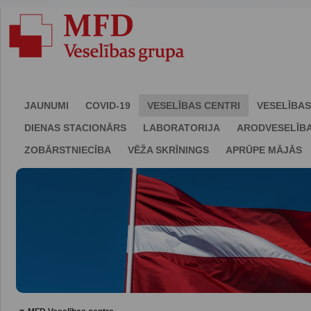
JAUNUMI
COVID-19
VESELĪBAS CENTRI
VESELĪBAS
DIENAS STACIONĀRS
LABORATORIJA
ARODVESELĪB
ZOBĀRSTNIECĪBA
VĒŽA SKRĪNINGS
APRŪPE MĀJĀS