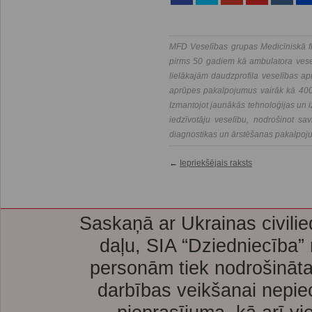
MFD Veselības grupas Medicīniskā fi
pirms 50 gadiem kā ambulatora vesel
lielākajām daudzprofila veselības a
aprūpes pakalpojumus vairāk kā 400 
Izmantojot jaunākās tehnoloģijas un i
iedzīvotāju veselību, nodrošinot savl
diagnostikas un ārstēšanas pakalpoj
←
Iepriekšējais raksts
Saskaņā ar Ukrainas civilie
daļu, SIA “Dziedniecība”
personām tiek nodrošināta
darbības veikšanai nepie