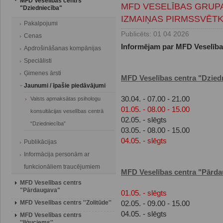
MFD Veselības centrs
MFD VESELĪBAS GRUPA
"Dziedniecība"
IZMAIŅAS PIRMSSVĒTK
Pakalpojumi
Publicēts: 01 04 2026
Cenas
Informējam par MFD Veselība
Apdrošināšanas kompānijas
Speciālisti
Ģimenes ārsti
MFD Veselības centra "Dzied
Jaunumi / īpašie piedāvājumi
30.04. - 07.00 - 21.00
Valsts apmaksātas psihologu
01.05. - 08.00 - 15.00
konsultācijas veselības centrā
02.05. - slēgts
“Dziedniecība”
03.05. - 08.00 - 15.00
04.05. - slēgts
Publikācijas
Informācija personām ar
funkcionāliem traucējumiem
MFD Veselības centra "Pārd
MFD Veselības centrs
"Pārdaugava"
01.05. - slēgts
MFD Veselības centrs ''Zolitūde''
02.05. - 09.00 - 15.00
04.05. - slēgts
MFD Veselības centrs
''Iļģuciems''