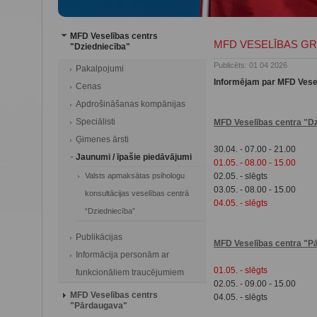
MFD Veselības centrs
MFD VESELĪBAS GR
"Dziedniecība"
Publicēts: 01 04 2026
Pakalpojumi
Informējam par MFD Vesel
Cenas
Apdrošināšanas kompānijas
Speciālisti
MFD Veselības centra "Dz
Ģimenes ārsti
30.04. - 07.00 - 21.00
Jaunumi / īpašie piedāvājumi
01.05. - 08.00 - 15.00
Valsts apmaksātas psihologu
02.05. - slēgts
03.05. - 08.00 - 15.00
konsultācijas veselības centrā
04.05. - slēgts
“Dziedniecība”
Publikācijas
MFD Veselības centra "P
Informācija personām ar
01.05. - slēgts
funkcionāliem traucējumiem
02.05. - 09.00 - 15.00
MFD Veselības centrs
04.05. - slēgts
"Pārdaugava"