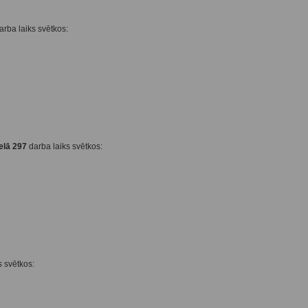
rba laiks svētkos:
elā 297
darba laiks svētkos:
s svētkos: