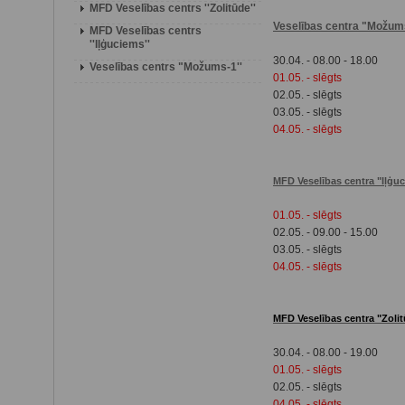
MFD Veselības centrs ''Zolitūde''
Veselības centra "Možum
MFD Veselības centrs
''Iļģuciems''
30.04. - 08.00 - 18.00
Veselības centrs "Možums-1''
01.05. - slēgts
02.05. - slēgts
03.05. - slēgts
04.05. - slēgts
MFD Veselības centra "Iļģu
01.05. - slēgts
02.05. - 09.00 - 15.00
03.05. - slēgts
04.05. - slēgts
MFD Veselības centra "Zoli
30.04. - 08.00 - 19.00
01.05. - slēgts
02.05. - slēgts
04.05. - slēgts