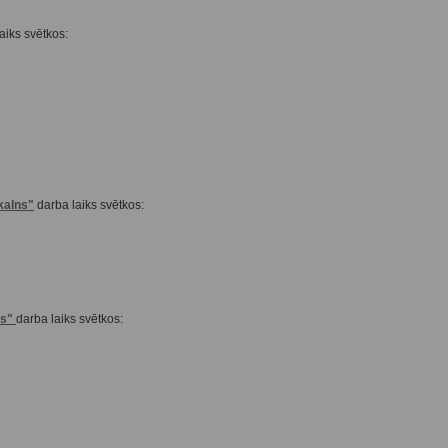
aiks svētkos:
kalns"
darba laiks svētkos:
ms"
darba laiks svētkos: