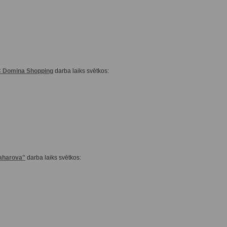
C Domina Shopping
darba laiks svētkos:
aharova"
darba laiks svētkos: