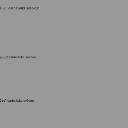
s -1"
darba laiks svētkos:
ciems"
darba laiks svētkos:
tūde"
darba laiks svētkos: