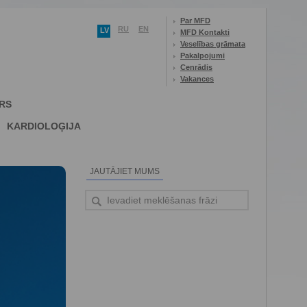
Par MFD
RU
EN
LV
MFD Kontakti
Veselības grāmata
Pakalpojumi
Cenrādis
Vakances
RS
KARDIOLOĢIJA
JAUTĀJIET MUMS