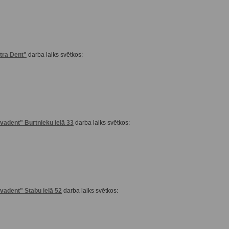
tra Dent"
darba laiks svētkos:
adent" Burtnieku ielā 33
darba laiks svētkos:
adent" Stabu ielā 52
darba laiks svētkos: