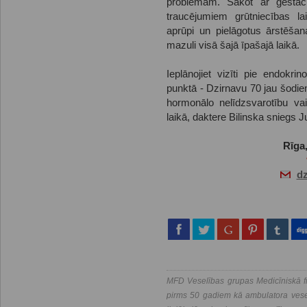
problēmām. Sākot ar gestācij
traucējumiem grūtniecības lai
aprūpi un pielāgotus ārstēšan
mazuli visā šajā īpašajā laikā.
Ieplānojiet vizīti pie endokr
punktā - Dzirnavu 70 jau šodien
hormonālo nelīdzsvarotību vai
laikā, daktere Bilinska sniegs
Rīga,
d
MFD Veselības grupas Medicīniskā fi
pirms 50 gadiem kā ambulatora vesel