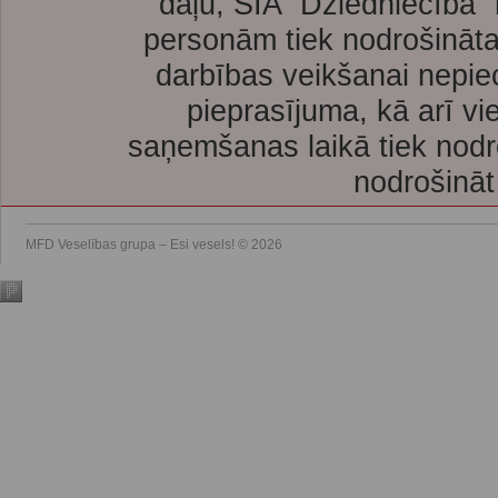
daļu, SIA “Dziedniecība”
personām tiek nodrošināta
darbības veikšanai nepie
pieprasījuma, kā arī vi
saņemšanas laikā tiek nodr
nodrošināt
MFD Veselības grupa – Esi vesels! © 2026