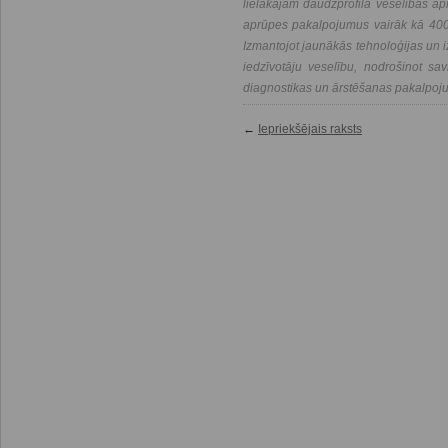
lielākajām daudzprofila veselības a
aprūpes pakalpojumus vairāk kā 400 
Izmantojot jaunākās tehnoloģijas un i
iedzīvotāju veselību, nodrošinot savl
diagnostikas un ārstēšanas pakalpoj
←
Iepriekšējais raksts