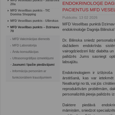
MFD Veselības punkts - Saharova
ENDOKRINOLOĢE DAGN
20a
PACIENTUS MFD VESEL
MFD Veselības punkts - T/C
Domina Shopping
Publicēts: 13 02 2026
MFD Veselības punkts - Ulbrokas
MFD Veselības punktā Dzirnavu 
MFD Veselības punkts – Dzirnavu
endokrinoloģe Dagnija Bilinska!
70
MFD Vakcinācijas dienests
Dr. Bilinska sniedz personaliz
MFD Laboratorija
dažādiem endokrīnās sist
vairogdziedzeri līdz diabēta un
Ārstu konsultācijas
palīdzēs Jums sasniegt opt
Ultrasonogrāfijas izmeklējumi
labsajūtu.
Jaunumi / īpašie piedāvājumi
Informācija personām ar
Endokrinologiem ir izšķiroš
funkcionāliem traucējumiem
ārstēšanā, kas var ietekmēt
Neatkarīgi no tā, vai jūs cīnāt
reproduktīvām problēmām, dakt
personalizētā pieeja palīdzēs iz
Daktere piedāvā endokri
māmiņām, sniedzot specializēt