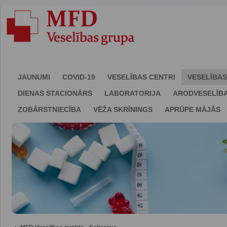
JAUNUMI
COVID-19
VESELĪBAS CENTRI
VESELĪBAS
DIENAS STACIONĀRS
LABORATORIJA
ARODVESELĪB
ZOBĀRSTNIECĪBA
VĒŽA SKRĪNINGS
APRŪPE MĀJĀS