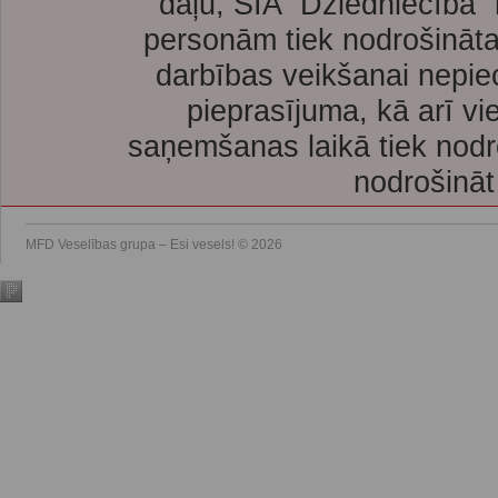
daļu, SIA “Dziedniecība”
personām tiek nodrošināta
darbības veikšanai nepie
pieprasījuma, kā arī vi
saņemšanas laikā tiek nodr
nodrošināt
MFD Veselības grupa – Esi vesels! © 2026