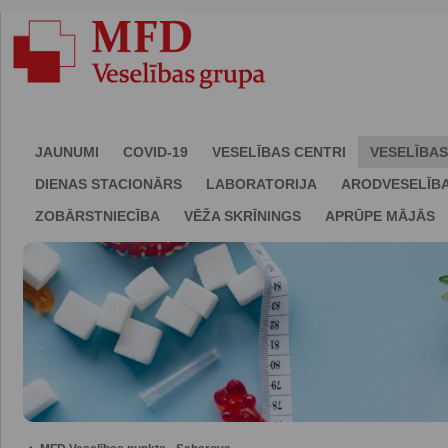
JAUNUMI
COVID-19
VESELĪBAS CENTRI
VESELĪBAS
DIENAS STACIONĀRS
LABORATORIJA
ARODVESELĪB
ZOBĀRSTNIECĪBA
VĒŽA SKRĪNINGS
APRŪPE MĀJĀS