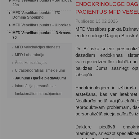
MFD Veselības punkts - Saharova
ENDOKRINOLOĢE DAGN
20a
PACIENTUS MFD VESEL
MFD Veselības punkts - T/C
Domina Shopping
Publicēts: 13 02 2026
MFD Veselības punkts - Ulbrokas
MFD Veselības punktā Dzirnavu 
MFD Veselības punkts – Dzirnavu
endokrinoloģe Dagnija Bilinska!
70
MFD Vakcinācijas dienests
Dr. Bilinska sniedz personaliz
MFD Laboratorija
dažādiem endokrīnās sist
vairogdziedzeri līdz diabēta un
Ārstu konsultācijas
palīdzēs Jums sasniegt opt
Ultrasonogrāfijas izmeklējumi
labsajūtu.
Jaunumi / īpašie piedāvājumi
Informācija personām ar
Endokrinologiem ir izšķiroš
funkcionāliem traucējumiem
ārstēšanā, kas var ietekmēt
Neatkarīgi no tā, vai jūs cīnāt
reproduktīvām problēmām, dakt
personalizētā pieeja palīdzēs iz
Daktere piedāvā endokri
māmiņām, sniedzot specializēt