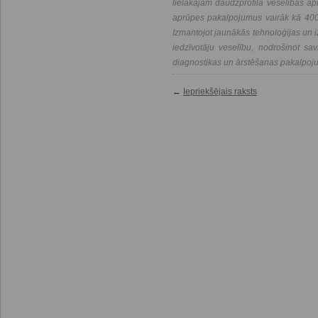
lielākajām daudzprofila veselības a
aprūpes pakalpojumus vairāk kā 400 
Izmantojot jaunākās tehnoloģijas un i
iedzīvotāju veselību, nodrošinot savl
diagnostikas un ārstēšanas pakalpoj
←
Iepriekšējais raksts