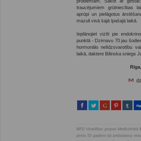
problēmām. Sākot ar gestācij
traucējumiem grūtniecības lai
aprūpi un pielāgotus ārstēšan
mazuli visā šajā īpašajā laikā.
Ieplānojiet vizīti pie endokr
punktā - Dzirnavu 70 jau šodien
hormonālo nelīdzsvarotību vai
laikā, daktere Bilinska sniegs
Rīga,
d
MFD Veselības grupas Medicīniskā fi
pirms 50 gadiem kā ambulatora vesel