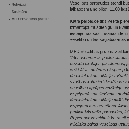
Veselības pārbaudes stendi b
Rekvizīti
laikaposmā no plkst. 11.00 līdz
Struktūra
MFD Privātuma politika
Katra pārbaude tiks veikta pie
izmantojot mūsdienīgu un kvalit
iespējamās saslimšanas identifi
veselību un tās saglabāšanas 
MFD Veselības grupas izpilddir
"Mēs vienmēr ar prieku atsauc
novadu rīkotajos pasākumos, jo t
veikt ātras un ērtas eksprespā
darbinieku konsultācijas. Kvalita
svarīgas katra iedzīvotāja vesel
veselības aprūpes nozīmīga sast
iespējamās saslimšanas agrīnā
darbinieku konsultāciju palīdzīb
iespējami ātru ārstēšanu. Aicinu
profilaktiski veikt pārbaudes, la
Rūpes par veselību ir katra cil
ir lielisks palīgs veselības uztur