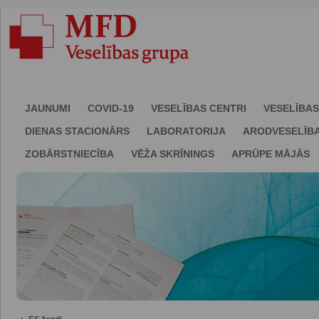
JAUNUMI
COVID-19
VESELĪBAS CENTRI
VESELĪBAS
DIENAS STACIONĀRS
LABORATORIJA
ARODVESELĪB
ZOBĀRSTNIECĪBA
VĒŽA SKRĪNINGS
APRŪPE MĀJĀS