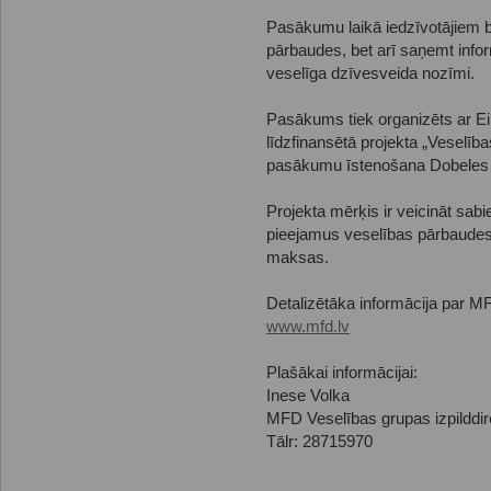
Pasākumu laikā iedzīvotājiem bū
pārbaudes, bet arī saņemt infor
veselīga dzīvesveida nozīmi.
Pasākums tiek organizēts ar E
līdzfinansētā projekta „Veselīb
pasākumu īstenošana Dobeles no
Projekta mērķis ir veicināt sab
pieejamus veselības pārbaudes
maksas.
Detalizētāka informācija par 
www.mfd.lv
Plašākai informācijai:
Inese Volka
MFD Veselības grupas izpilddir
Tālr: 28715970