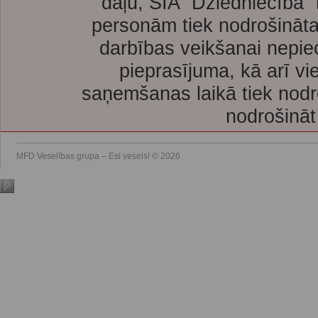
daļu, SIA “Dziedniecība”
personām tiek nodrošināta
darbības veikšanai nepie
pieprasījuma, kā arī vi
saņemšanas laikā tiek nodr
nodrošināt
MFD Veselības grupa – Esi vesels! © 2026