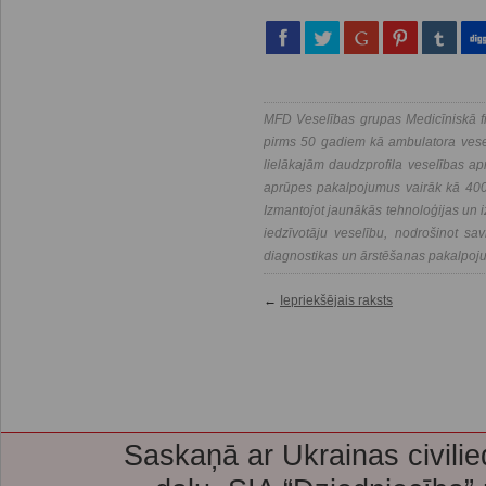
MFD Veselības grupas Medicīniskā fi
pirms 50 gadiem kā ambulatora vesel
lielākajām daudzprofila veselības a
aprūpes pakalpojumus vairāk kā 400 
Izmantojot jaunākās tehnoloģijas un i
iedzīvotāju veselību, nodrošinot savl
diagnostikas un ārstēšanas pakalpoj
←
Iepriekšējais raksts
Saskaņā ar Ukrainas civilie