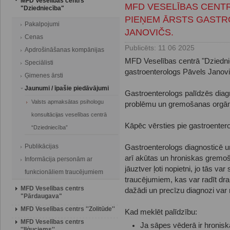
MFD Veselības centrs
MFD VESELĪBAS CENTR
"Dziedniecība"
PIEŅEM ĀRSTS GAST
Pakalpojumi
JANOVIČS.
Cenas
Publicēts: 11 06 2025
Apdrošināšanas kompānijas
MFD Veselības centrā "Dziedni
Speciālisti
gastroenterologs Pāvels Janovi
Ģimenes ārsti
Jaunumi / īpašie piedāvājumi
Gastroenterologs palīdzēs diagn
Valsts apmaksātas psihologu
problēmu un gremošanas orgānu
konsultācijas veselības centrā
Kāpēc vērsties pie gastroenter
“Dziedniecība”
Publikācijas
Gastroenterologs diagnosticē un
arī akūtas un hroniskas gremo
Informācija personām ar
jāuztver ļoti nopietni, jo tās va
funkcionāliem traucējumiem
traucējumiem, kas var radīt dra
MFD Veselības centrs
dažādi un precīzu diagnozi var no
"Pārdaugava"
MFD Veselības centrs ''Zolitūde''
Kad meklēt palīdzību:
MFD Veselības centrs
Ja sāpes vēderā ir hronisk
''Iļģuciems''