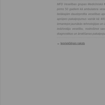
MFD Veselības grupas Medicīniskā fi
pirms 50 gadiem kā ambulatora vesel
lielākajām daudzprofila veselības a
aprūpes pakalpojumus vairāk kā 400 
Izmantojot jaunākās tehnoloģijas un i
iedzīvotāju veselību, nodrošinot savl
diagnostikas un ārstēšanas pakalpoj
←
Iepriekšējais raksts