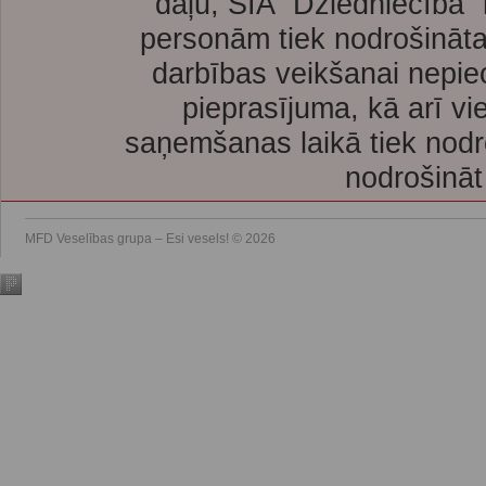
daļu, SIA “Dziedniecība”
personām tiek nodrošināta
darbības veikšanai nepie
pieprasījuma, kā arī vi
saņemšanas laikā tiek nodr
nodrošināt
MFD Veselības grupa – Esi vesels! © 2026