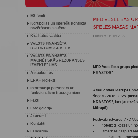
ES fondi
MFD VESELĪBAS GR
Korupcijas un interešu konflikta
SPĒLES MAZĀS MĀ
novēršanas sistēma
Kvalitātes vadība
Publicēts: 19 09 2025
VALSTS FINANSĒTA
DATORTOMOGRĀFIJA
VALSTS FINANSĒTS
MAGNĒTISKĀS REZONANSES
IZMEKLĒJUMS
MFD Veselības grupa pi
Atsauksmes
KRASTOS”
ERAF projekti
Informācija personām ar
Atsaucoties Mārupes nova
funkcionāliem traucējumiem
šogad - 20.09.2025. pi
Fakti
KRASTOS”, kas jau trešo r
Mārupē).
Foto galerija
Jaunumi
Festivāla ietvaros MFD Ve
Kontakti
- noteikt glikozes un hole
Labdarība
- izmērīt asinsspiedien
- saņemt profesionālu k