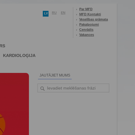
Par MFD
RU
EN
LV
MFD Kontakti
Veselības grāmata
Pakalpojumi
Cenrādis
Vakances
RS
KARDIOLOĢIJA
JAUTĀJIET MUMS