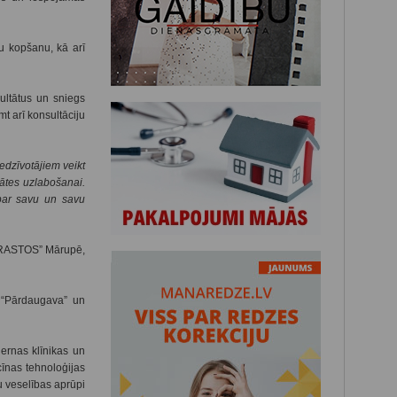
u kopšanu, kā arī
zultātus un sniegs
 arī konsultāciju
edzīvotājiem veikt
ātes uzlabošanai.
 par savu un savu
KRASTOS” Mārupē,
 “Pārdaugava” un
ernas klīnikas un
cīnas tehnoloģijas
u veselības aprūpi