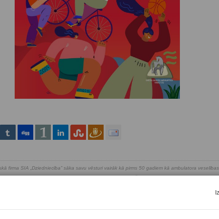
kā firma SIA „Dziedniecība” sāka savu vēsturi vairāk kā pirms 50 gadiem kā ambulatora veselība
kajām daudzprofila veselības aprūpes iestādēm, kas sniedz plaša spektra veselības aprūpes pakal
isā Rīgā un Latvijā. Izmantojot jaunākās tehnoloģijas un izcilo ārstu pieredzi, MFD pamatmē
I
 savlaicīgu slimību profilaksi, kā arī sniedzot efektīvus diagnostikas un ārstēšanas pakalpojumus.