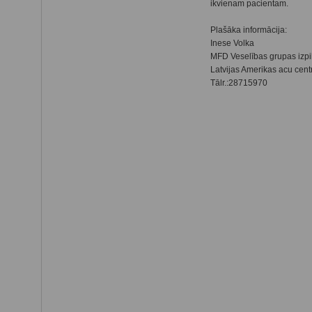
ikvienam pacientam.
Plašāka informācija:
Inese Volka
MFD Veselības grupas izpi
Latvijas Amerikas acu cent
Tālr.:28715970