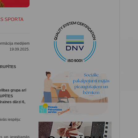
ES SPORTA
ormācija medijiem
19.09.2025.
MĀRUPĪTES
lības grupa arī
RUPĪTES
raines dārzi 6,
vās iespēju:
es un iespējamās