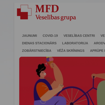
JAUNUMI
COVID-19
VESELĪBAS CENTRI
VE
DIENAS STACIONĀRS
LABORATORIJA
ARODV
ZOBĀRSTNIECĪBA
VĒŽA SKRĪNINGS
APRŪPE