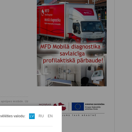
s aprūpes iestāde. Uz
pojumus vairāk kā 400
rķis ir rūpēties par
zvēlēties valodu:
LV
RU
EN
Nākošais raksts
→