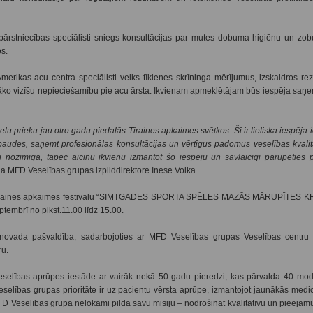
ārstniecības speciālisti sniegs konsultācijas par mutes dobuma higiēnu un zob
s.
erikas acu centra speciālisti veiks tīklenes skrīninga mērījumus, izskaidros re
ko vizīšu nepieciešamību pie acu ārsta. Ikvienam apmeklētājam būs iespēja saņemt
lu prieku jau otro gadu piedalās Tīraines apkaimes svētkos. Šī ir lieliska iespēja i
baudes, saņemt profesionālas konsultācijas un vērtīgus padomus veselības kvalit
ti nozīmīga, tāpēc aicinu ikvienu izmantot šo iespēju un savlaicīgi parūpēties
ja MFD Veselības grupas izpilddirektore Inese Volka.
 Tīraines apkaimes festivālu “SIMTGADES SPORTA SPĒLES MAZĀS MĀRUPĪTES 
eptembrī no plkst.11.00 līdz 15.00.
ovada pašvaldība, sadarbojoties ar MFD Veselības grupas Veselības centru
ru.
eselības aprūpes iestāde ar vairāk nekā 50 gadu pieredzi, kas pārvalda 40 mod
elības grupas prioritāte ir uz pacientu vērsta aprūpe, izmantojot jaunākās medi
D Veselības grupa nelokāmi pilda savu misiju – nodrošināt kvalitatīvu un pieejam