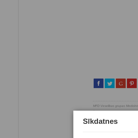
MFD Veselības grupas Medicīnis
šo brīdi MFD ir viena no lielā
000 pacientu dažādās vietās v
Sīkdatnes
iedzīvotāju veselību, nodrošinot
←
Iepriekšējais raksts