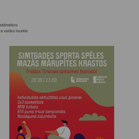
lddirektore
ra valdes locekle