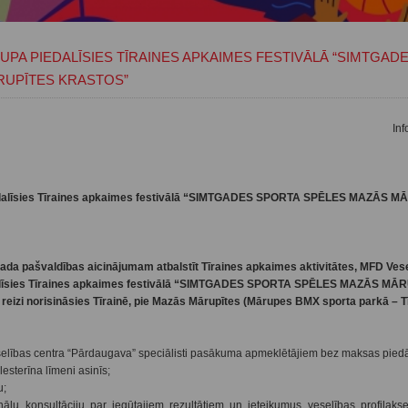
UPA PIEDALĪSIES TĪRAINES APKAIMES FESTIVĀLĀ “SIMTGAD
RUPĪTES KRASTOS”
Inf
edalīsies Tīraines apkaimes festivālā “SIMTGADES SPORTA SPĒLES MAZĀS 
da pašvaldības aicinājumam atbalstīt Tīraines apkaimes aktivitātes, MFD Vese
edalīsies Tīraines apkaimes festivālā “SIMTGADES SPORTA SPĒLES MAZĀS MĀ
eizi norisināsies Tīrainē, pie Mazās Mārupītes (Mārupes BMX sporta parkā – Tī
selības centra “Pārdaugava” speciālisti pasākuma apmeklētājiem bez maksas piedā
sterīna līmeni asinīs;
u;
onsultāciju par iegūtajiem rezultātiem un ieteikumus veselības profilaks