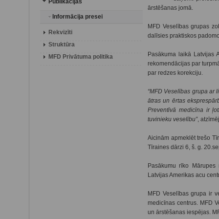
Publikācijas
ārstēšanas jomā.
Informācija presei
MFD Veselības grupas zob
Rekvizīti
dalīsies praktiskos padomo
Struktūra
Pasākuma laikā Latvijas Am
MFD Privātuma politika
rekomendācijas par turpmā
par redzes korekciju.
“MFD Veselības grupa ar lie
ātras un ērtas eksprespār
Preventīvā medicīna ir ļo
tuvinieku veselību”
, atzīmē
Aicinām apmeklēt trešo
Tīraines dārzi 6, š. g. 20.s
Pasākumu rīko Mārupes n
Latvijas Amerikas acu cent
MFD Veselības grupa ir v
medicīnas centrus. MFD Ves
un ārstēšanas iespējas. MF