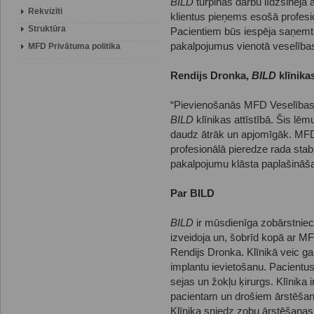
BILD
turpinās darbu līdzšinējā 
Rekvizīti
klientus pieņems esošā profesi
Struktūra
Pacientiem būs iespēja saņemt
pakalpojumus vienotā veselība
MFD Privātuma politika
Rendijs Dronka,
BILD
klīnikas
“Pievienošanās MFD Veselības g
BILD
klīnikas attīstībā. Šis 
daudz ātrāk un apjomīgāk. MFD 
profesionālā pieredze rada stab
pakalpojumu klāsta paplašināša
Par BILD
BILD
ir mūsdienīga zobārstniec
izveidoja un, šobrīd kopā ar MF
Rendijs Dronka. Klīnikā veic g
implantu ievietošanu. Pacientus
sejas un žokļu ķirurgs. Klīnika 
pacientam un drošiem ārstēšan
Klīnika sniedz zobu ārstēšanas