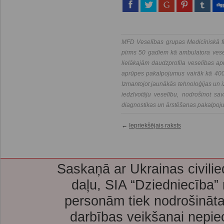
MFD Veselības grupas Medicīniskā fi
pirms 50 gadiem kā ambulatora vesel
lielākajām daudzprofila veselības a
aprūpes pakalpojumus vairāk kā 400 
Izmantojot jaunākās tehnoloģijas un i
iedzīvotāju veselību, nodrošinot savl
diagnostikas un ārstēšanas pakalpoj
←
Iepriekšējais raksts
Saskaņā ar Ukrainas civilie
daļu, SIA “Dziedniecība”
personām tiek nodrošināta
darbības veikšanai nepie