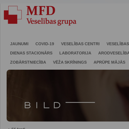
JAUNUMI
COVID-19
VESELĪBAS CENTRI
VESELĪBAS
DIENAS STACIONĀRS
LABORATORIJA
ARODVESELĪB
ZOBĀRSTNIECĪBA
VĒŽA SKRĪNINGS
APRŪPE MĀJĀS