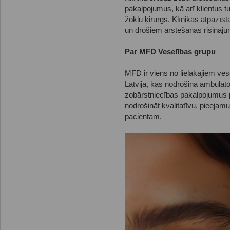
pakalpojumus, kā arī klientus tu
žokļu ķirurgs. Klīnikas atpazīst
un drošiem ārstēšanas risināj
Par MFD Veselības grupu
MFD ir viens no lielākajiem ve
Latvijā, kas nodrošina ambulato
zobārstniecības pakalpojumus pl
nodrošināt kvalitatīvu, pieejam
pacientam.