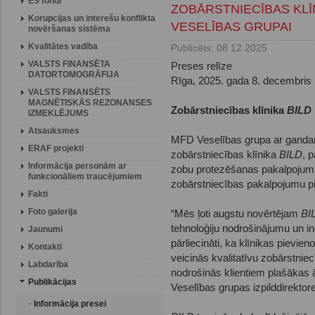
ES fondi
ZOBĀRSTNIECĪBAS KLĪ
Korupcijas un interešu konflikta
VESELĪBAS GRUPAI
novēršanas sistēma
Kvalitātes vadība
Publicēts: 08 12 2025
VALSTS FINANSĒTA
Preses relīze
DATORTOMOGRĀFIJA
Rīga, 2025. gada 8. decembris
VALSTS FINANSĒTS
MAGNĒTISKĀS REZONANSES
Zobārstniecības klīnika
BILD
IZMEKLĒJUMS
Atsauksmes
MFD Veselības grupa ar gandarī
ERAF projekti
zobārstniecības klīnika
BILD
, 
Informācija personām ar
zobu protezēšanas pakalpojumu 
funkcionāliem traucējumiem
zobārstniecības pakalpojumu pi
Fakti
Foto galerija
“Mēs ļoti augstu novērtējam
BI
tehnoloģiju nodrošinājumu un i
Jaunumi
pārliecināti, ka klīnikas pievi
Kontakti
veicinās kvalitatīvu zobārstnie
Labdarība
nodrošinās klientiem plašākas
Publikācijas
Veselības grupas izpilddirektor
Informācija presei