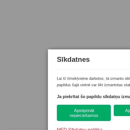
Sīkdatnes
Lai šī tīmekļvietne darbotos, tā izmanto ob
papildus šajā vietnē var tikt izmantotas sta
Ja piekrītat šo papildu sīkdatņu izma
Apstiprināt
Ap
nepieciešamos
→
MFD Sīkdatņu politika