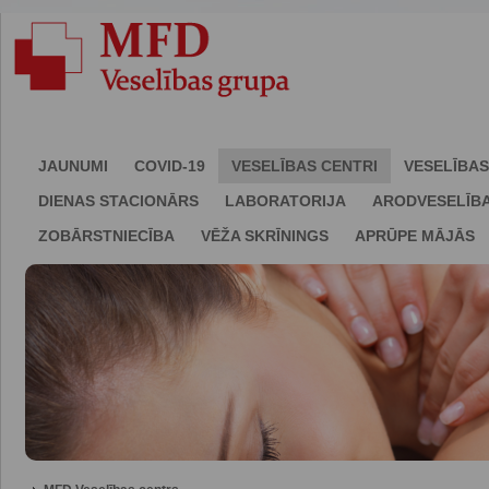
JAUNUMI
COVID-19
VESELĪBAS CENTRI
VESELĪBAS
DIENAS STACIONĀRS
LABORATORIJA
ARODVESELĪB
ZOBĀRSTNIECĪBA
VĒŽA SKRĪNINGS
APRŪPE MĀJĀS