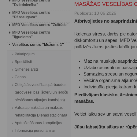
MFD Veselības centrs
MASĀŽAS VESELĪBAS 
"Dziedniecība"
MFD Veselības centrs
Publicēts: 10 06 2026
"Pārdaugava"
Atbrīvojieties no sasprindzin
MFD Veselības centrs ''Zolitūde''
MFD Veselības centrs
Ikdienas stress, darbs pie dator
''Iļģuciems''
diskomfortu un sāpes. MFD Vese
Veselības centrs "Možums-1''
palīdzēs Jums justies labāk ja
Pakalpojumi
Mazina muskuļu sasprind
Speciālisti
Uzlabo asinsriti un pašsajū
Ģimenes ārsts
Samazina stresu un nogu
Cenas
Veicina organisma atjaun
Obligātās veselības pārbaudes
Individuāla pieeja katram k
(arodveselības, šoferu un ieroču
Piedāvājam klasisko, ārstniec
nēsāšanas atļaujas komisijas)
masāžas.
Valsts apmaksāta un maksas
Veltiet laiku sev un savai veselī
rehabilitācija Dienas stacionārā
Apdrošināšanas kompānijas
Jūsu labsajūta sākas ar rūpē
Informācija personām ar