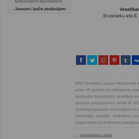
funkcionāliem traucējumiem
Jaunumi / īpašie piedāvājumi
Veselība
Bruņinieku iela 8,
MFD Veselības grupas Medicīniskā fi
pirms 50 gadiem kā ambulatora vesel
lielākajām daudzprofila veselības a
aprūpes pakalpojumus vairāk kā 400 
Izmantojot jaunākās tehnoloģijas un i
iedzīvotāju veselību, nodrošinot savl
diagnostikas un ārstēšanas pakalpoj
←
Iepriekšējais raksts