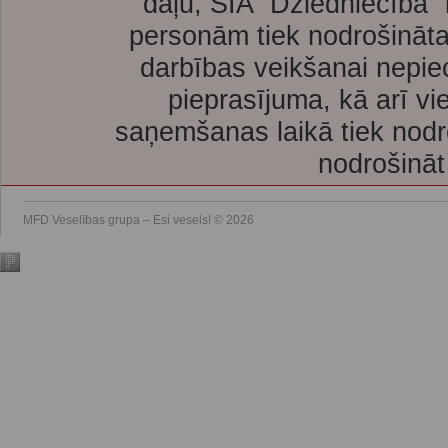
daļu, SIA “Dziedniecība”
personām tiek nodrošināta
darbības veikšanai nepie
pieprasījuma, kā arī vi
saņemšanas laikā tiek nodr
nodrošināt
MFD Veselības grupa – Esi vesels! © 2026