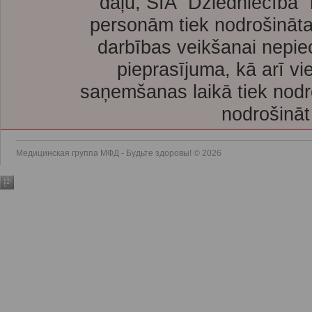
daļu, SIA “Dziedniecība”
personām tiek nodrošināta
darbības veikšanai nepie
pieprasījuma, kā arī vi
saņemšanas laikā tiek nodr
nodrošināt
Медицинская группа МФД - Будьте здоровы! © 2026