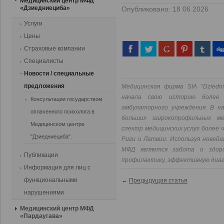
Медицинский центр МФД
«Дзиедниециба»
Опубликовано: 18 06 2026
Услуги
Цены
Страховые компании
Специалисты
Новости / cпециальные
предложения
Медицинская фирма SIA “Dziedni
начала свою историю более
Консультации государством
амбулаторного учреждения. В н
оплаченного психолога в
больших широкопрофильных ме
Медицинском центре
спектр медицинских услуг более 
"Дзиедниециба".
Риги и Латвии. Используя новей
МФД является забота о здоров
Публикации
профилактику, эффективную диаг
Информация для лиц с
функциональными
←
Предыдущая статья
нарушениями
Медицинский центр МФД
«Пардаугава»