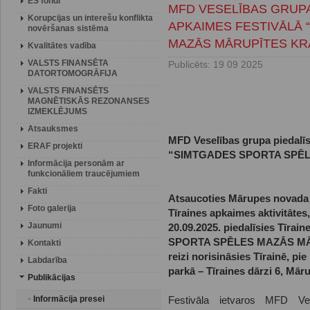
ES fondi
MFD VESELĪBAS GRUPA
Korupcijas un interešu konflikta
APKAIMES FESTIVĀLĀ 
novēršanas sistēma
MAZĀS MĀRUPĪTES KR
Kvalitātes vadība
VALSTS FINANSĒTA
Publicēts: 19 09 2025
DATORTOMOGRĀFIJA
VALSTS FINANSĒTS
MAGNĒTISKĀS REZONANSES
IZMEKLĒJUMS
Atsauksmes
MFD Veselības grupa piedalīs
ERAF projekti
“SIMTGADES SPORTA SPĒ
Informācija personām ar
funkcionāliem traucējumiem
Fakti
Atsaucoties Mārupes novada 
Foto galerija
Tīraines apkaimes aktivitātes
Jaunumi
20.09.2025. piedalīsies Tīra
SPORTA SPĒLES MAZĀS MĀR
Kontakti
reizi norisināsies Tīrainē, 
Labdarība
parkā – Tīraines dārzi 6, Māru
Publikācijas
Informācija presei
Festivāla ietvaros MFD Ves