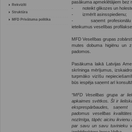
pasākuma apmeklētājiem bez m
Rekvizīti
- noteikt glikozes un holester
Struktūra
- izmērīt asinsspiedienu;
MFD Privātuma politika
- saņemt profesionālu kons
ieteikumus veselības profilaks
MFD Veselības grupas zobārstni
mutes dobuma higiēnu un zo
padomos.
Pasākuma laikā Latvijas Ameri
skrīninga mērījumus, izskaidr
turpmāko vizīšu nepieciešamī
būs iespēja saņemt arī konsultā
“MFD Veselības grupa ar liel
apkaimes svētkos. Šī ir lielisk
eksprespārbaudes, saņemt p
padomus veselības kvalitātes
nozīmīga, tāpēc aicinu ikvienu 
par savu un savu tuvinieku v