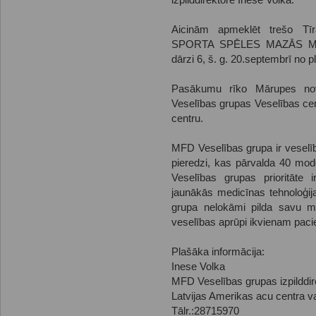
izpilddirektore Inese Volka.
Aicinām apmeklēt trešo Tī
SPORTA SPĒLES MAZĀS MĀR
dārzi 6, š. g. 20.septembrī no pl
Pasākumu rīko Mārupes nov
Veselības grupas Veselības ce
centru.
MFD Veselības grupa ir veselī
pieredzi, kas pārvalda 40 mo
Veselības grupas prioritāte 
jaunākās medicīnas tehnoloģi
grupa nelokāmi pilda savu mi
veselības aprūpi ikvienam pac
Plašāka informācija:
Inese Volka
MFD Veselības grupas izpilddir
Latvijas Amerikas acu centra v
Tālr.:28715970