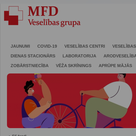
JAUNUMI
COVID-19
VESELĪBAS CENTRI
VESELĪBAS
DIENAS STACIONĀRS
LABORATORIJA
ARODVESELĪB
ZOBĀRSTNIECĪBA
VĒŽA SKRĪNINGS
APRŪPE MĀJĀS