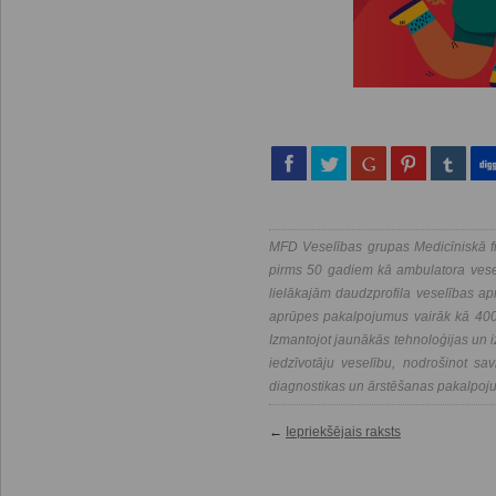
MFD Veselības grupas Medicīniskā fi
pirms 50 gadiem kā ambulatora vesel
lielākajām daudzprofila veselības a
aprūpes pakalpojumus vairāk kā 400 
Izmantojot jaunākās tehnoloģijas un i
iedzīvotāju veselību, nodrošinot savl
diagnostikas un ārstēšanas pakalpoj
←
Iepriekšējais raksts