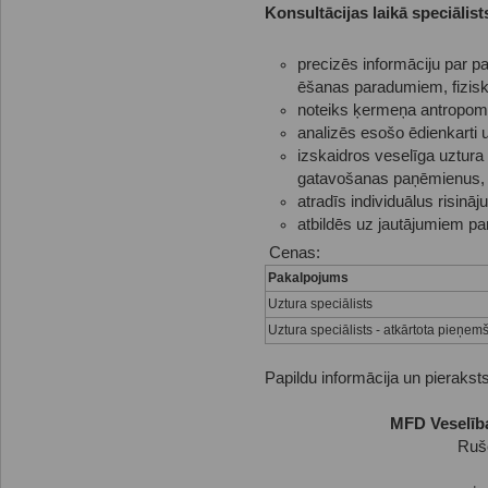
Konsultācijas laikā speciālist
precizēs informāciju par pa
ēšanas paradumiem, fiziskā
noteiks ķermeņa antropome
analizēs esošo ēdienkarti u
izskaidros veselīga uztura
gatavošanas paņēmienus, 
atradīs individuālus risin
atbildēs uz jautājumiem par
Cenas:
Pakalpojums
Uztura speciālists
Uztura speciālists - atkārtota pieņe
Papildu informācija un pieraksts
MFD Veselība
Rušo