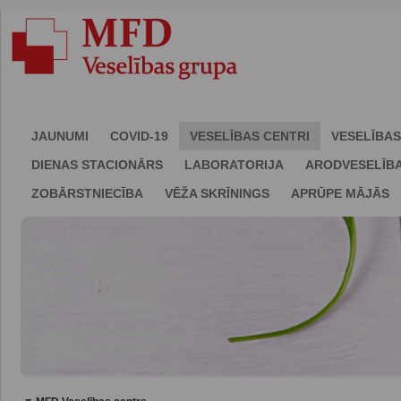
JAUNUMI
COVID-19
VESELĪBAS CENTRI
VESELĪBAS
DIENAS STACIONĀRS
LABORATORIJA
ARODVESELĪB
ZOBĀRSTNIECĪBA
VĒŽA SKRĪNINGS
APRŪPE MĀJĀS