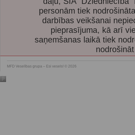
daļu, SIA “Dziedniecība”
personām tiek nodrošināta
darbības veikšanai nepie
pieprasījuma, kā arī vi
saņemšanas laikā tiek nodr
nodrošināt
MFD Veselības grupa – Esi vesels! © 2026