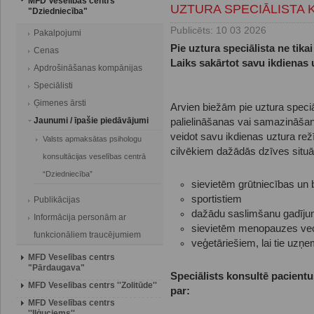
MFD Veselības centrs
UZTURA SPECIĀLISTA 
"Dziedniecība"
Publicēts: 10 03 2026
Pakalpojumi
Pie uztura speciālista ne tik
Cenas
Laiks sakārtot savu ikdienas
Apdrošināšanas kompānijas
Speciālisti
Ģimenes ārsti
Arvien biežām pie uztura speciāl
Jaunumi / īpašie piedāvājumi
palielināšanas vai samazināšan
veidot savu ikdienas uztura rež
Valsts apmaksātas psihologu
cilvēkiem dažādās dzīves situā
konsultācijas veselības centrā
“Dziedniecība”
sievietēm grūtniecības un 
sportistiem
Publikācijas
dažādu saslimšanu gadīj
Informācija personām ar
sievietēm menopauzes v
funkcionāliem traucējumiem
veģetāriešiem, lai tie uzņe
MFD Veselības centrs
"Pārdaugava"
Speciālists konsultē pacient
MFD Veselības centrs ''Zolitūde''
par:
MFD Veselības centrs
''Iļģuciems''