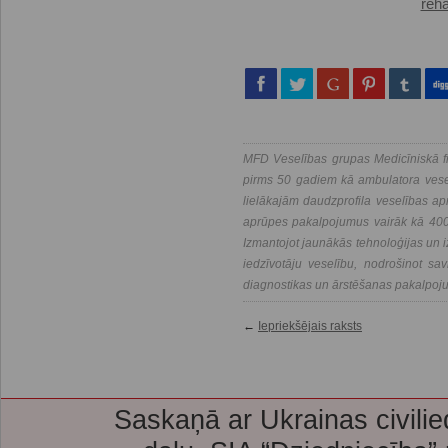
reha
MFD Veselības grupas Medicīniskā fi
pirms 50 gadiem kā ambulatora vesel
lielākajām daudzprofila veselības a
aprūpes pakalpojumus vairāk kā 400 
Izmantojot jaunākās tehnoloģijas un i
iedzīvotāju veselību, nodrošinot savl
diagnostikas un ārstēšanas pakalpoj
←
Iepriekšējais raksts
Saskaņā ar Ukrainas civilie