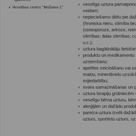
veselīga uztura pamatprin
Veselības centrs "Možums-1''
veidam;
nepieciešamo diētu pie da
(hroniska nieru, slimība bez
(osteoporoze, artroze, rei
slimības; ādas slimības; c
u.c.);
uztura bagātinātāju lietoša
produktu un medikamentu mi
uzņemšanu;
apetītes veicināšanu vai s
maiņu, minerālvielu uzsūkš
mijiedarbību;
svara samazināšanas un pa
uztura terapiju grūtniec
veselīgu bērna uzturu, bē
alerģijām un dažādu prod
pareiza uztura izvēli daž
uzturs, sportistu uzturs, 