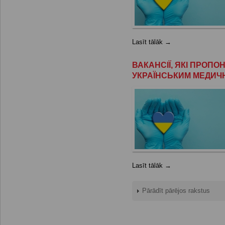
Lasīt tālāk →
ВАКАНСІЇ, ЯКІ ПРОП
УКРАЇНСЬКИМ МЕДИЧ
Lasīt tālāk →
Pārādīt pārējos rakstus