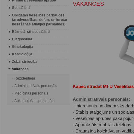
Primārā veselības aprūpe
VAKANCES
Speciālisti
Obligātās veselības pārbaudes
(arodveselības, šoferu un ieroču
nēsāšanas atļaujas pārbaudes)
Bērnu ārsti-speciālisti
Diagnostika
Ginekoloģija
Kardioloģija
Zobārstniecība
Vakances
Rezidentiem
Administratīvais personāls
Kāpēc strādāt MFD Veselības
Medicīnas personāls
Administratīvais personāls:
Apkalpojošais personāls
- Interesants un dinamisks da
- Stabils atalgojums un sociālās
- Veselības aprūpes pakalpojumi
- Apmaksāts mobilais telefons
- Draudzīga kolektīva un vadība