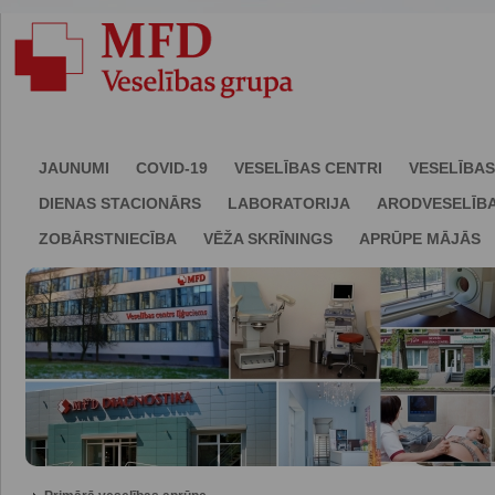
JAUNUMI
COVID-19
VESELĪBAS CENTRI
VESELĪBAS
DIENAS STACIONĀRS
LABORATORIJA
ARODVESELĪB
ZOBĀRSTNIECĪBA
VĒŽA SKRĪNINGS
APRŪPE MĀJĀS