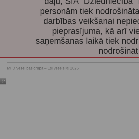
daļu, SIA “Dziedniecība”
personām tiek nodrošināta
darbības veikšanai nepie
pieprasījuma, kā arī vi
saņemšanas laikā tiek nodr
nodrošināt
MFD Veselības grupa – Esi vesels! © 2026