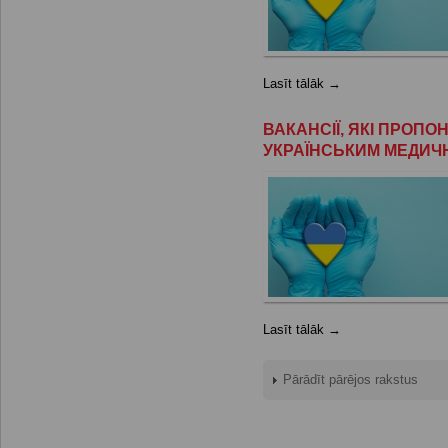
Lasīt tālāk →
ВАКАНСІЇ, ЯКІ ПРОП
УКРАЇНСЬКИМ МЕДИЧ
Lasīt tālāk →
Pārādīt pārējos rakstus