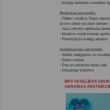
- Iespēja darboties veselības a
Medicīnas personāls:
- Filiāles vairākos Rīgas rajono
dzīves vietai vai citam darbam
- Jūsu vēlmēm atbilstoša darba
- Moderns medicīniskais aprīko
- Pieredzējušu kolēģu atbalsts
Apkalpojošais personāls:
- Stabils atalgojums un sociālās
- Darbs maiņās
- Ērta un sakārtota darba vide
- Draudzīgs kolektīvs
MFD VESELĪBAS GRUP
UKRAINAS ĀRSTNIEC