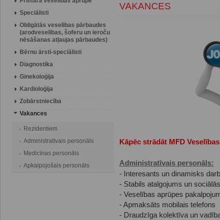
Primārā veselības aprūpe
VAKANCES
Speciālisti
Obligātās veselības pārbaudes
(arodveselības, šoferu un ieroču
nēsāšanas atļaujas pārbaudes)
Bērnu ārsti-speciālisti
Diagnostika
Ginekoloģija
Kardioloģija
Zobārstniecība
Vakances
Rezidentiem
Administratīvais personāls
Kāpēc strādāt MFD Veselības
Medicīnas personāls
Administratīvais personāls:
Apkalpojošais personāls
- Interesants un dinamisks da
- Stabils atalgojums un sociālās
- Veselības aprūpes pakalpojumi
- Apmaksāts mobilais telefons
- Draudzīga kolektīva un vadība