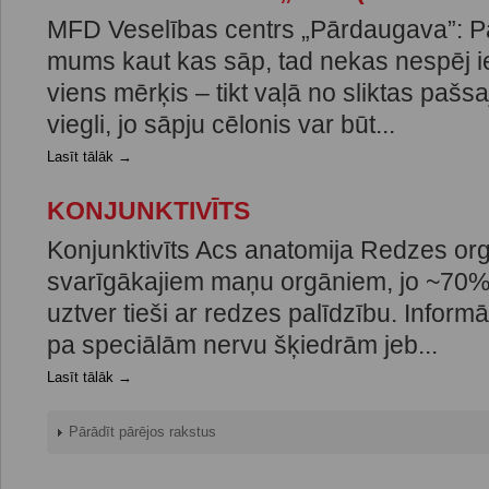
MFD Veselības centrs „Pārdaugava”: P
mums kaut kas sāp, tad nekas nespēj ie
viens mērķis – tikt vaļā no sliktas pašsa
viegli, jo sāpju cēlonis var būt...
Lasīt tālāk →
KONJUNKTIVĪTS
Konjunktivīts Acs anatomija Redzes orgā
svarīgākajiem maņu orgāniem, jo ~70% 
uztver tieši ar redzes palīdzību. Inform
pa speciālām nervu šķiedrām jeb...
Lasīt tālāk →
Pārādīt pārējos rakstus