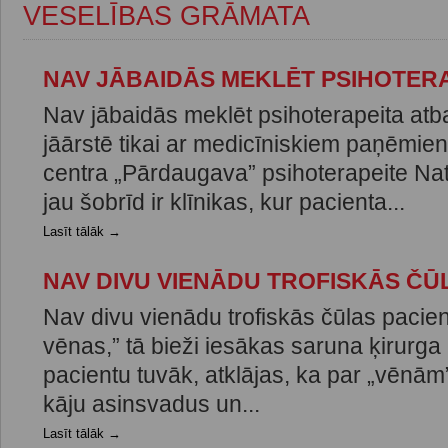
VESELĪBAS GRĀMATA
NAV JĀBAIDĀS MEKLĒT PSIHOTER
Nav jābaidās meklēt psihoterapeita atba
jāārstē tikai ar medicīniskiem paņēmi
centra „Pārdaugava” psihoterapeite Nat
jau šobrīd ir klīnikas, kur pacienta...
Lasīt tālāk →
NAV DIVU VIENĀDU TROFISKĀS ČŪ
Nav divu vienādu trofiskās čūlas pacien
vēnas,” tā bieži iesākas saruna ķirurga 
pacientu tuvāk, atklājas, ka par „vēnām
kāju asinsvadus un...
Lasīt tālāk →