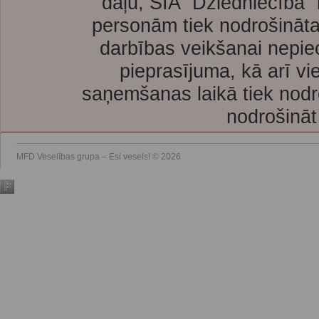
daļu, SIA “Dziedniecība”
personām tiek nodrošināta
darbības veikšanai nepie
pieprasījuma, kā arī vi
saņemšanas laikā tiek nodr
nodrošināt
MFD Veselības grupa – Esi vesels! © 2026