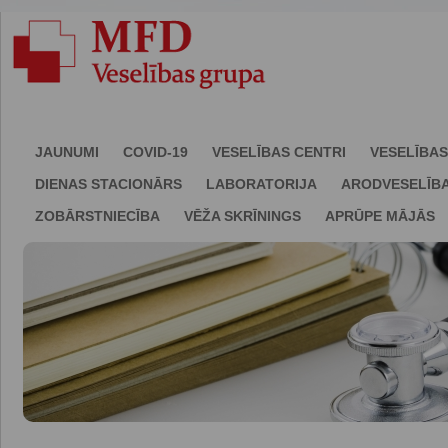
JAUNUMI
COVID-19
VESELĪBAS CENTRI
VESELĪBAS
DIENAS STACIONĀRS
LABORATORIJA
ARODVESELĪB
ZOBĀRSTNIECĪBA
VĒŽA SKRĪNINGS
APRŪPE MĀJĀS