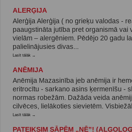
ALERĢIJA
Alerģija Alerģija ( no grieķu valodas - re
paaugstināta jutība pret organismā vai
vielām – alergēniem. Pēdējo 20 gadu lai
palielinājusies divas...
Lasīt tālāk →
ANĒMIJA
Anēmija Mazasinība jeb anēmija ir hem
eritrocītu - sarkano asins ķermenīšu -
normas robežām. Dažāda veida anēmij
cilvēces, lielākoties sievietēm. Visbiežāk
Lasīt tālāk →
PATEIKSIM SĀPĒM „NĒ”! (ALGOLOG