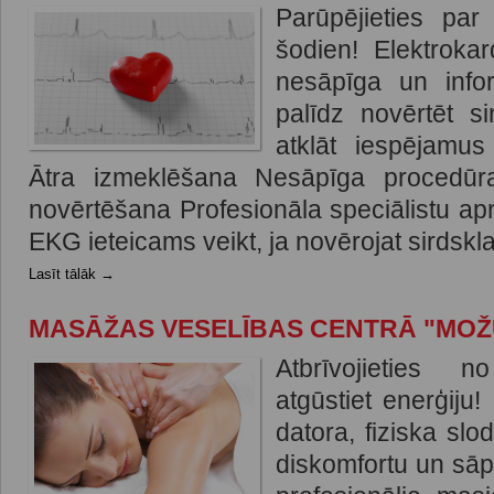
Parūpējieties par
šodien! Elektroka
nesāpīga un info
palīdz novērtēt si
atklāt iespējamus
Ātra izmeklēšana Nesāpīga procedūra
novērtēšana Profesionāla speciālistu ap
EKG ieteicams veikt, ja novērojat sirdskla
Lasīt tālāk →
MASĀŽAS VESELĪBAS CENTRĀ "MO
Atbrīvojieties 
atgūstiet enerģiju!
datora, fiziska sl
diskomfortu un sā