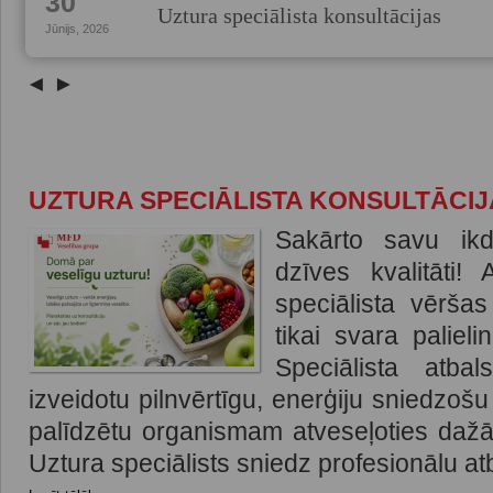
30
Uztura speciālista konsultācijas
Jūnijs, 2026
◄
►
UZTURA SPECIĀLISTA KONSULTĀCIJ
Sakārto savu ik
dzīves kvalitāti!
speciālista vēršas
tikai svara paliel
Speciālista atbal
izveidotu pilnvērtīgu, enerģiju sniedzoš
palīdzētu organismam atveseļoties daž
Uztura speciālists sniedz profesionālu atb