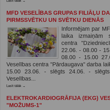
Lasīt tālāk →
MFD VESELĪBAS GRUPAS FILIĀĻU DA
PIRMSSVĒTKU UN SVĒTKU DIENĀS
Informējam par MF
laika izmaiņām 
centra "Dziedniec
22.06. - 08.00 - 15
08.00 - 15.00 27
Veselības centra "Pārdaugava" darba laik
15.00 23.06. - slēgts 24.06. - slēgt
Veselības...
Lasīt tālāk →
ELEKTROKARDIOGRĀFIJA (EKG) VE
"MOŽUMS-1"