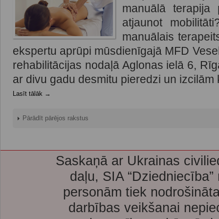
manuālā terapija
atjaunot mobilitā
manuālais terapeit
ekspertu aprūpi mūsdienīgajā MFD Vesel
rehabilitācijas nodaļā Aglonas ielā 6, Rīg
ar divu gadu desmitu pieredzi un izcilām 
Lasīt tālāk →
Pārādīt pārējos rakstus
Saskaņā ar Ukrainas civilie
daļu, SIA “Dziedniecība”
personām tiek nodrošināta
darbības veikšanai nepie