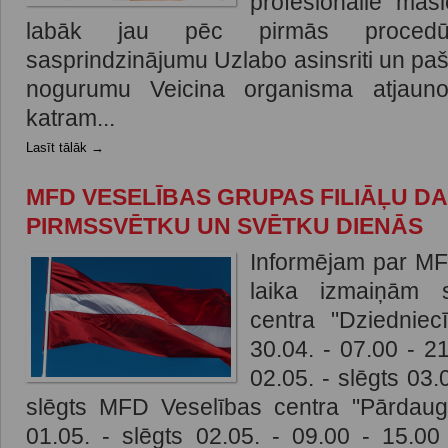
profesionālie masi
labāk jau pēc pirmās procedū
sasprindzinājumu Uzlabo asinsriti un pa
nogurumu Veicina organisma atjaunoš
katram...
Lasīt tālāk →
MFD VESELĪBAS GRUPAS FILIĀĻU DA
PIRMSSVĒTKU UN SVĒTKU DIENĀS
Informējam par MF
laika izmaiņām 
centra "Dziedniec
30.04. - 07.00 - 2
02.05. - slēgts 03.
slēgts MFD Veselības centra "Pārdaug
01.05. - slēgts 02.05. - 09.00 - 15.00