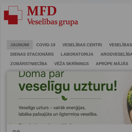
JAUNUMI
COVID-19
VESELĪBAS CENTRI
VESELĪBAS
DIENAS STACIONĀRS
LABORATORIJA
ARODVESELĪB
ZOBĀRSTNIECĪBA
VĒŽA SKRĪNINGS
APRŪPE MĀJĀS