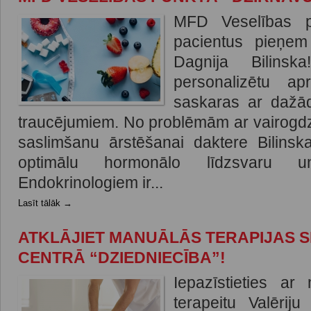
MFD Veselības p
pacientus pieņem 
Dagnija Bilinsk
personalizētu ap
saskaras ar dažā
traucējumiem. No problēmām ar vairogdzi
saslimšanu ārstēšanai daktere Bilins
optimālu hormonālo līdzsvaru un
Endokrinologiem ir...
Lasīt tālāk →
ATKLĀJIET MANUĀLĀS TERAPIJAS S
CENTRĀ “DZIEDNIECĪBA”!
Iepazīstieties a
terapeitu Valērij