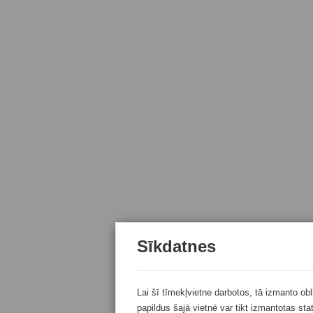
Sīkdatnes
Lai šī tīmekļvietne darbotos, tā izmanto ob
papildus šajā vietnē var tikt izmantotas sta