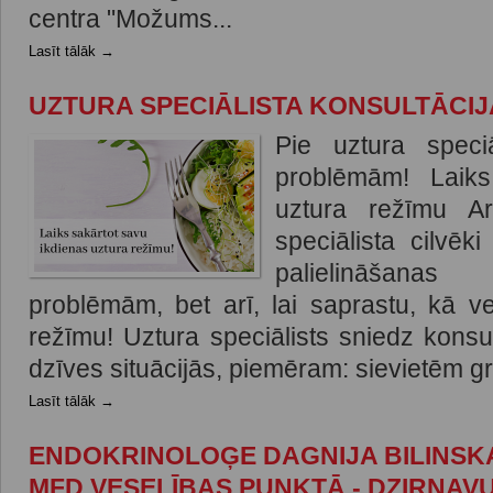
centra "Možums...
Lasīt tālāk →
UZTURA SPECIĀLISTA KONSULTĀCIJ
Pie uztura speci
problēmām! Laiks
uztura režīmu A
speciālista cilvēk
palielināšana
problēmām, bet arī, lai saprastu, kā v
režīmu! Uztura speciālists sniedz konsu
dzīves situācijās, piemēram: sievietēm gr
Lasīt tālāk →
ENDOKRINOLOĢE DAGNIJA BILINSKA
MFD VESELĪBAS PUNKTĀ - DZIRNAVU