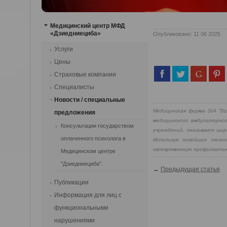
Медицинский центр МФД
«Дзиедниециба»
Опубликовано: 11 06 2025
Услуги
Цены
Страховые компании
Специалисты
Новости / cпециальные
Медицинская фирма SIA “Dz
предложения
медицинского амбулаторног
Консультации государством
учреждений, оказывает шир
оплаченного психолога в
Используя новейшие техн
своевременную профилактик
Медицинском центре
"Дзиедниециба".
←
Предыдущая статья
Публикации
Информация для лиц с
функциональными
нарушениями