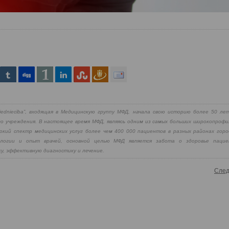
iedniecība”, входящая в Медицинскую группу МФД, начала свою историю более 50 лет
о учреждения. В настоящее время МФД, являясь одним из самых больших широкопрофи
окий спектр медицинских услуг более чем 400 000 пациентов в разных районах горо
ологии и опыт врачей, основной целью МФД является забота о здоровье пациен
у, эффективную диагностику и лечение.
След