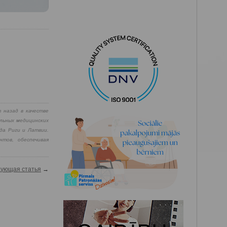
 назад в качестве
льных медицинских
да Риги и Латвии.
тов, обеспечивая
ующая статья
→