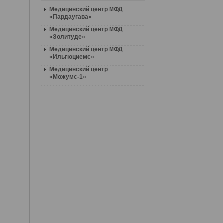
Медицинский центр МФД
«Пардаугава»
Медицинский центр МФД
«Золитуде»
Медицинский центр МФД
«Ильгюциемс»
Медицинский центр
«Moжумс-1»