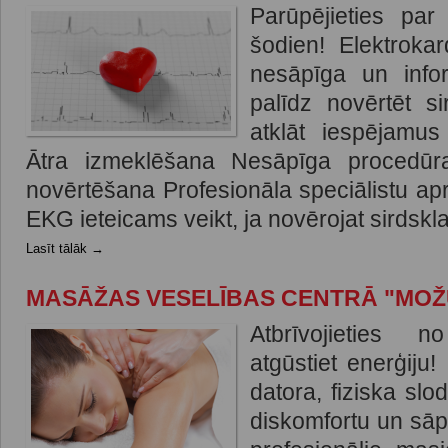
Parūpējieties par
šodien! Elektroka
nesāpīga un info
palīdz novērtēt si
atklāt iespējamus
Ātra izmeklēšana Nesāpīga procedūra
novērtēšana Profesionāla speciālistu ap
EKG ieteicams veikt, ja novērojat sirdskla
Lasīt tālāk →
MASĀŽAS VESELĪBAS CENTRĀ "MO
Atbrīvojieties 
atgūstiet enerģiju!
datora, fiziska sl
diskomfortu un sā