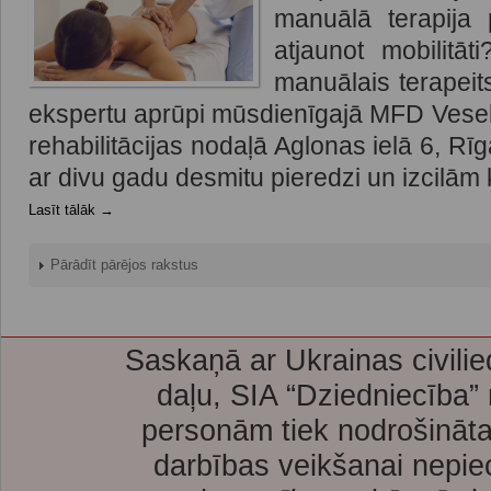
manuālā terapija
atjaunot mobilitā
manuālais terapeit
ekspertu aprūpi mūsdienīgajā MFD Vesel
rehabilitācijas nodaļā Aglonas ielā 6, Rīg
ar divu gadu desmitu pieredzi un izcilām 
Lasīt tālāk →
Pārādīt pārējos rakstus
Saskaņā ar Ukrainas civilie
daļu, SIA “Dziedniecība”
personām tiek nodrošināta
darbības veikšanai nepie