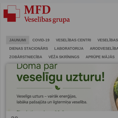
JAUNUMI
COVID-19
VESELĪBAS CENTRI
VESELĪBAS
DIENAS STACIONĀRS
LABORATORIJA
ARODVESELĪB
ZOBĀRSTNIECĪBA
VĒŽA SKRĪNINGS
APRŪPE MĀJĀS