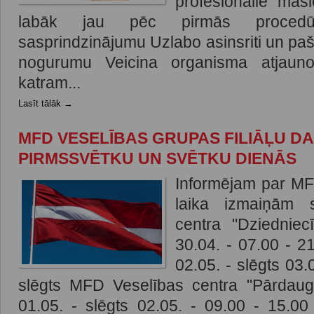
profesionālie masi
labāk jau pēc pirmās procedū
sasprindzinājumu Uzlabo asinsriti un pa
nogurumu Veicina organisma atjaunoš
katram...
Lasīt tālāk →
MFD VESELĪBAS GRUPAS FILIĀĻU DA
PIRMSSVĒTKU UN SVĒTKU DIENĀS
Informējam par MF
laika izmaiņām 
centra "Dziedniec
30.04. - 07.00 - 2
02.05. - slēgts 03.
slēgts MFD Veselības centra "Pārdaug
01.05. - slēgts 02.05. - 09.00 - 15.00