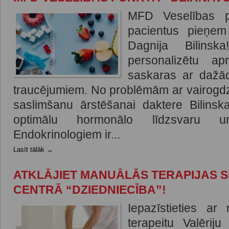
MFD Veselības p
pacientus pieņem 
Dagnija Bilinsk
personalizētu ap
saskaras ar dažā
traucējumiem. No problēmām ar vairogdzi
saslimšanu ārstēšanai daktere Bilins
optimālu hormonālo līdzsvaru un
Endokrinologiem ir...
Lasīt tālāk →
ATKLĀJIET MANUĀLĀS TERAPIJAS S
CENTRĀ “DZIEDNIECĪBA”!
Iepazīstieties a
terapeitu Valērij