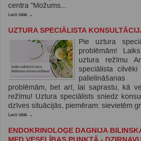
centra "Možums...
Lasīt tālāk →
UZTURA SPECIĀLISTA KONSULTĀCIJ
Pie uztura speci
problēmām! Laiks
uztura režīmu A
speciālista cilvēk
palielināšana
problēmām, bet arī, lai saprastu, kā v
režīmu! Uztura speciālists sniedz konsu
dzīves situācijās, piemēram: sievietēm gr
Lasīt tālāk →
ENDOKRINOLOĢE DAGNIJA BILINSKA
MFD VESELĪBAS PUNKTĀ - DZIRNAVU