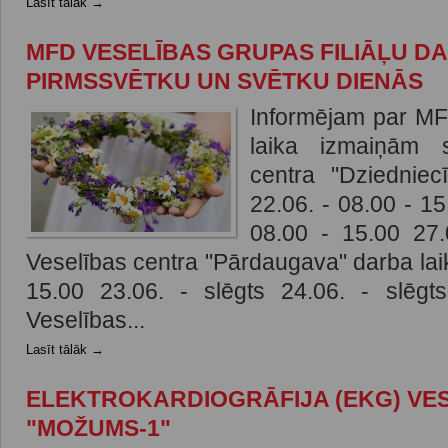
Lasīt tālāk →
MFD VESELĪBAS GRUPAS FILIĀĻU DA
PIRMSSVĒTKU UN SVĒTKU DIENĀS
Informējam par MF
laika izmaiņām 
centra "Dziedniec
22.06. - 08.00 - 15
08.00 - 15.00 27
Veselības centra "Pārdaugava" darba laik
15.00 23.06. - slēgts 24.06. - slēgt
Veselības...
Lasīt tālāk →
ELEKTROKARDIOGRĀFIJA (EKG) VE
"MOŽUMS-1"