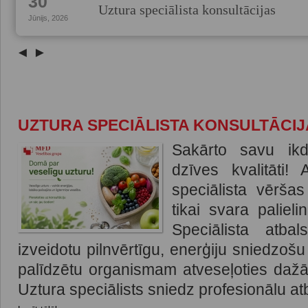
30
Uztura speciālista konsultācijas
Jūnijs, 2026
◄
►
UZTURA SPECIĀLISTA KONSULTĀCIJ
Sakārto savu ik
dzīves kvalitāti!
speciālista vēršas
tikai svara paliel
Speciālista atbal
izveidotu pilnvērtīgu, enerģiju sniedzoš
palīdzētu organismam atveseļoties daž
Uztura speciālists sniedz profesionālu atb