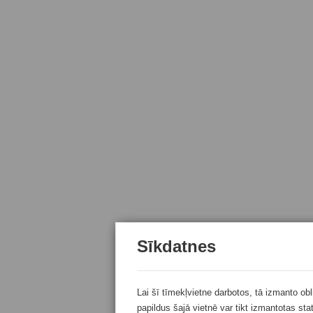
Sīkdatnes
Lai šī tīmekļvietne darbotos, tā izmanto ob
papildus šajā vietnē var tikt izmantotas sta