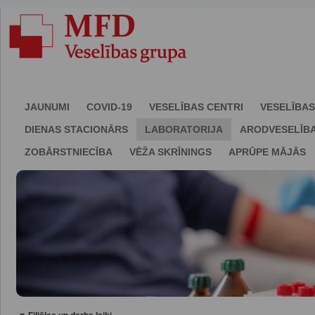
JAUNUMI
COVID-19
VESELĪBAS CENTRI
VESELĪBAS
DIENAS STACIONĀRS
LABORATORIJA
ARODVESELĪB
ZOBĀRSTNIECĪBA
VĒŽA SKRĪNINGS
APRŪPE MĀJĀS