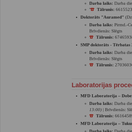
Darba laiks:
Darba die
'
Tālrunis:
661552
Doktorāts "Auramed"
(Dzi
Darba laiks:
Pirmd.-Cet
Brīvdienās: Slēgts
Tālrunis:
6746593
SMP doktorāts -
Tērbatas 
Darba laiks:
Darba die
Brīvdienās: Slēgts
Tālrunis:
2703603
Laboratorijas proce
MFD Laboratorija – Dobe
Darba laiks:
Darba di
13:00)
| Brīvdienās: Sl
Tālrunis:
6616458
MFD Laboratorija – Tuk
Darba laiks:
Darba die