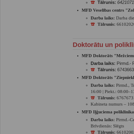
Tālrunis:
6421071
MFD Veselības centrs "Zol
Darba laiks:
Darba die
Tālrunis:
6610202
Doktorātu un polikl
MFD Doktorāts "Mežciem
Darba laiks:
Pirmd.- P
Tālrunis:
6743663
MFD Doktorāts "Ziepniek
Darba laiks:
Pirmd., Tr
16:00 | Piekt.: 08:00–1
Tālrunis:
6767673
Kabineta numurs – 10
MFD Iļģuciema poliklīnika
Darba laiks:
Pirmd.-Cet
Brīvdienās: Slēgts
Tālrunis:
6610200