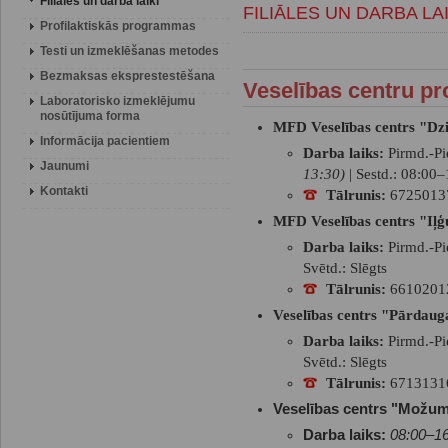
Filiāles un darba laiki
FILIĀLES UN DARBA LAI
Profilaktiskās programmas
Testi un izmeklēšanas metodes
Bezmaksas eksprestestēšana
Veselības centru pr
Laboratorisko izmeklējumu
nosūtījuma forma
MFD Veselības centrs "Dzi
Informācija pacientiem
Darba laiks:
Pirmd.-Pi
Jaunumi
13:30)
| Sestd.: 08:00–
Kontakti
Tālrunis:
6725013
MFD Veselības centrs "Iļ
Darba laiks:
Pirmd.-Pie
Svētd.: Slēgts
Tālrunis:
6610201
Veselības centrs "Pārdau
Darba laiks:
Pirmd.-Pie
Svētd.: Slēgts
Tālrunis:
6713131
Veselības centrs "Možum
Darba laiks:
08:00–16