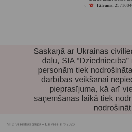
Tālrunis:
2571084
Saskaņā ar Ukrainas civilie
daļu, SIA “Dziedniecība”
personām tiek nodrošināta
darbības veikšanai nepie
pieprasījuma, kā arī vi
saņemšanas laikā tiek nodr
nodrošināt
MFD Veselības grupa – Esi vesels! © 2026