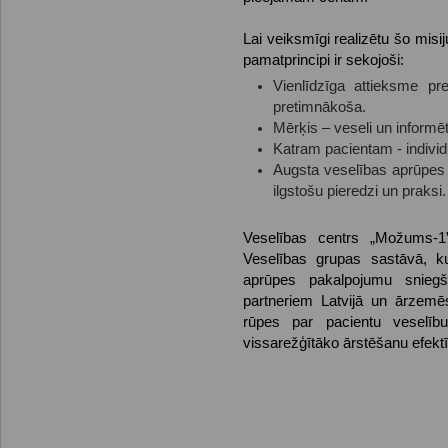
Lai veiksmīgi realizētu šo mis
pamatprincipi ir sekojoši:
Vienlīdzīga attieksme pre
pretimnākoša.
Mērķis – veseli un informēti
Katram pacientam - individ
Augsta veselības aprūpes 
ilgstošu pieredzi un praksi.
Veselības centrs „Možums-1
Veselības grupas sastāvā, kur
aprūpes pakalpojumu sniegša
partneriem Latvijā un ārzem
rūpes par pacientu veselību,
vissarežģītāko ārstēšanu efektī