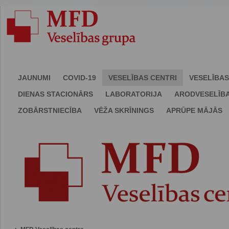
JAUNUMI
COVID-19
VESELĪBAS CENTRI
VESELĪBAS
DIENAS STACIONĀRS
LABORATORIJA
ARODVESELĪB
ZOBĀRSTNIECĪBA
VĒŽA SKRĪNINGS
APRŪPE MĀJĀS