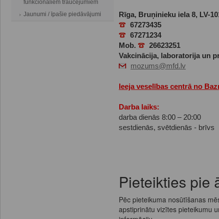
funkcionāliem traucējumiem
Jaunumi / īpašie piedāvājumi
Rīga, Bruņinieku iela 8, LV-10
67273435
67271234
Mob.
26623251
Vakcinācija, laboratorija un 
mozums@mfd.lv
Ieeja veselības centrā no Baz
Darba laiks:
darba dienās 8:00 – 20:00
sestdienās, svētdienās - brīvs