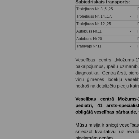
Sabiedriskais transports:
Trolejbuss Nr. 3.,5.,25.
- līd
Trolejbuss Nr. 14.,17.
- līd
Trolejbuss Nr. 12.,25
- līd
Autobuss Nr.11
- līd
Autobuss Nr.20
- līd
Tramvajs Nr.11
- līd
Veselības centrs „Možums-1
pakalpojumus, īpašu uzmanību v
diagnostikai. Centra ārsti, pier
viņu ģimenes locekļu veselību
nodrošina detalizētu pieeju katr
Veselības centrā Možums-
pediatri, 41 ārsts-speciālis
obligātā veselības pārbaude, 
Mūsu misija ir sniegt veselības 
sniedzot kvalitatīvu, uz rezul
pieejamām cenām.