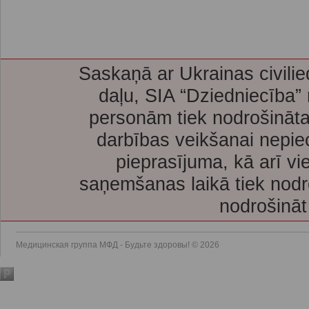
Saskaņā ar Ukrainas civilie
daļu, SIA “Dziedniecība”
personām tiek nodrošināta
darbības veikšanai nepie
pieprasījuma, kā arī vi
saņemšanas laikā tiek nodr
nodrošināt
Медицинская группа МФД - Будьте здоровы! © 2026