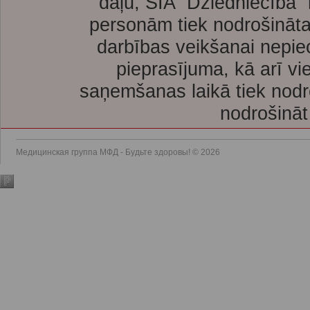
daļu, SIA “Dziedniecība”
personām tiek nodrošināta
darbības veikšanai nepie
pieprasījuma, kā arī vi
saņemšanas laikā tiek nodr
nodrošināt
Медицинская группа МФД - Будьте здоровы! © 2026