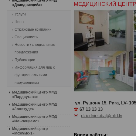
Медицинский центр МФД
МЕДИЦИНСКИЙ ЦЕНТР
«Дзиедниециба»
Услуги
Цены
Страховые компании
Специалисты
Новости / cпециальные
предложения
Публикации
Информация для лиц с
функциональными
нарушениями
Медицинский центр МФД
«Пардаугава»
ул. Рушону
15,
Рига,
LV- 10
Медицинский центр МФД
«Золитуде»
67 13 13 13
dziednieciba@mfd.lv
Медицинский центр МФД
«Ильгюциемс»
Медицинский центр
«Moжумс-1»
Время работы
: