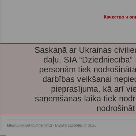
Качество и оп
Saskaņā ar Ukrainas civilie
daļu, SIA “Dziedniecība”
personām tiek nodrošināta
darbības veikšanai nepie
pieprasījuma, kā arī vi
saņemšanas laikā tiek nodr
nodrošināt
Медицинская группа МФД - Будьте здоровы! © 2026