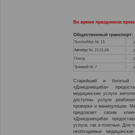
Во время праздников врем
Общественный транспорт
:
Троллейбус Nr. 15
- до
Автобус
Nr. 15,31,49
- до
Поезд
- до
Трамвай Nr. 7
- до
Старейший и богатый 
«Дзиедниециба» предос
медицинские услуги жителя
доступны услуги реабили
проверки и манипуляции. М
предлагает своим клие
«Дзиедниециба» предостав
услуги, так и платные. Для 
необходимые медицинские