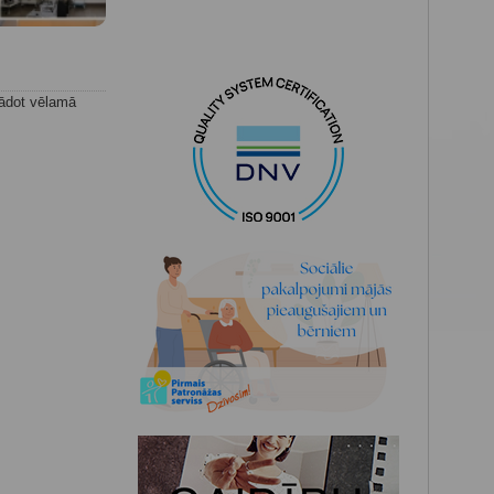
rādot vēlamā