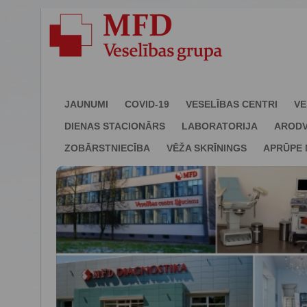
JAUNUMI
COVID-19
VESELĪBAS CENTRI
VE
DIENAS STACIONĀRS
LABORATORIJA
ARODV
ZOBĀRSTNIECĪBA
VĒŽA SKRĪNINGS
APRŪPE