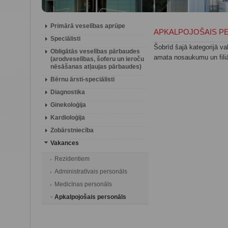
Primārā veselības aprūpe
APKALPOJOŠAIS P
Speciālisti
Šobrīd šajā kategorijā v
Obligātās veselības pārbaudes
amata nosaukumu un fili
(arodveselības, šoferu un ieroču
nēsāšanas atļaujas pārbaudes)
Bērnu ārsti-speciālisti
Diagnostika
Ginekoloģija
Kardioloģija
Zobārstniecība
Vakances
Rezidentiem
Administratīvais personāls
Medicīnas personāls
Apkalpojošais personāls