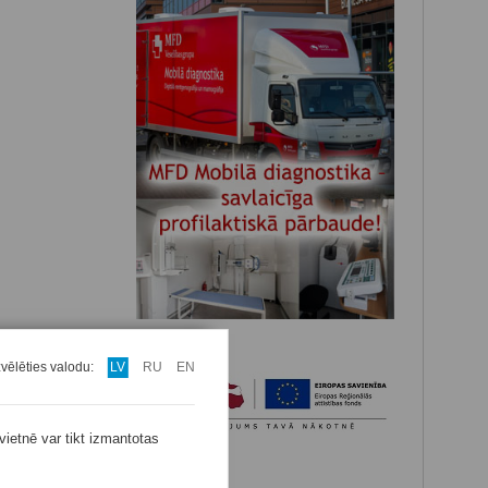
zvēlēties valodu:
LV
RU
EN
vietnē var tikt izmantotas