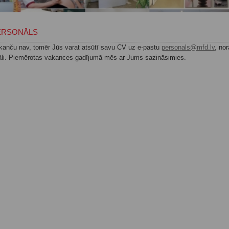
ERSONĀLS
akanču nav, tomēr Jūs varat atsūtī savu CV uz e-pastu
personals@mfd.lv
, no
āli. Piemērotas vakances gadījumā mēs ar Jums sazināsimies.