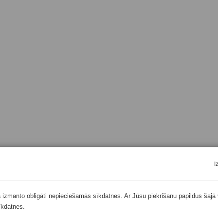
I
ā izmanto obligāti nepieciešamās sīkdatnes. Ar Jūsu piekrišanu papildus šajā 
īkdatnes.