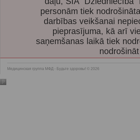
daļu, SIA “Dziedniecība”
personām tiek nodrošināta
darbības veikšanai nepie
pieprasījuma, kā arī vi
saņemšanas laikā tiek nodr
nodrošināt
Медицинская группа МФД - Будьте здоровы! © 2026