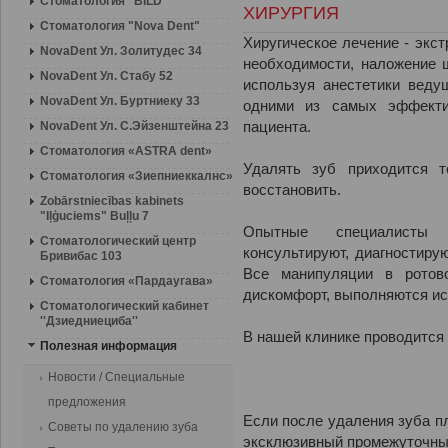
Стоматология "BILD"
ХИРУРГИЯ
Стоматология "Nova Dent"
Хиругическое лечение - экст
NovaDent Ул. Золитудес 34
необходимости, наложение 
NovaDent Ул. Стабу 52
используя анестетики веду
NovaDent Ул. Буртниеку 33
одними из самых эффекти
NovaDent Ул. С.Эйзенштейна 23
пациента.
Стоматология «ASTRA dent»
Удалять зуб приходится т
Стоматология «Зиепниеккалнс»
восстановить.
Zobārstniecības kabinets
"Iļģuciems" Buļļu 7
Опытные специалисты 
Стоматологический центр
консультируют, диагностиру
Бривибас 103
Все манипуляции в ротово
Стоматология «Пардаугава»
дискомфорт, выполняются ис
Стоматологический кабинет
''Дзиедниециба''
В нашей клинике проводится
Полезная информация
Новости / Специальные
предложения
Если после удаления зуба п
Советы по удалению зуба
эксклюзивный промежуточны