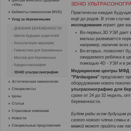
Центры женского здоровья
3D/4D УЛЬТРАСОНОГР
«Vita»
Кабинеты гинекологии (NVD)
Практически каждая будущая
ещё до родов. В этом случа
Уход за беременными
исследование
играет две в
ДНЕВНИК БЕРЕМЕННОСТИ
Во-первых,3D УЗИ дает 
Школа будущих родителей
малыш развивается норм
Консультация акушерки
например, наличие всех п
Гимнастика для беременных
Во-вторых, позволяет б
ожидаемого ребёнка в ц
Массаж для беременных
помощью 4D - УЗИ и в р
Кардиотокография
Медицинские центры MФД „
3D/4D ультрасонография
"Pārdaugava"
предлагают пр
Эстетическая гинекология
оборудовании нового поколен
Специалисты
ультрасонографию для бе
сроке от 24 до 32 недель, о
Цены
беременности.
Статьи
Страховые компании
Будем рады всем будущим 
Новости
своего нового члена семьи 
Специальные предложения
мамой может прийти как пап