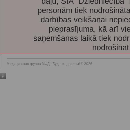
daļu, SIA “Dziedniecība”
personām tiek nodrošināta
darbības veikšanai nepie
pieprasījuma, kā arī vi
saņemšanas laikā tiek nodr
nodrošināt
Медицинская группа МФД - Будьте здоровы! © 2026