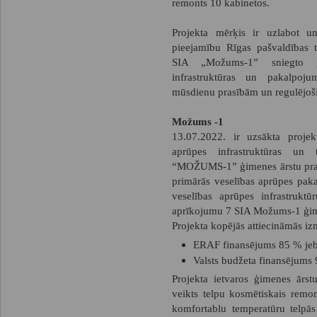
remonts 10 kabinetos.
Projekta mērķis ir uzlabot un
pieejamību Rīgas pašvaldības t
SIA „Možums-1” sniegto ģ
infrastruktūras un pakalpoju
mūsdienu prasībām un regulējo
Možums -1
13.07.2022. ir uzsākta projek
aprūpes infrastruktūras un
“MOŽUMS-1” ģimenes ārstu praks
primārās veselības aprūpes pak
veselības aprūpes infrastrukt
aprīkojumu 7 SIA Možums-1 ģime
Projekta kopējās attiecināmās iz
ERAF finansējums 85 % je
Valsts budžeta finansējums
Projekta ietvaros ģimenes ārstu
veikts telpu kosmētiskais remon
komfortablu temperatūru telpās