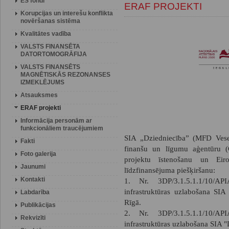
ES fondi
ERAF PROJEKTI
Korupcijas un interešu konflikta
novēršanas sistēma
Kvalitātes vadība
VALSTS FINANSĒTA
DATORTOMOGRĀFIJA
VALSTS FINANSĒTS
MAGNĒTISKĀS REZONANSES
IZMEKLĒJUMS
Atsauksmes
ERAF projekti
Informācija personām ar
funkcionāliem traucējumiem
SIA „Dziedniecība” (MFD Veselī
Fakti
finanšu un līgumu aģentūru (
Foto galerija
projektu īstenošanu un Eir
Jaunumi
līdzfinansējuma piešķiršanu:
Kontakti
1. Nr. 3DP/3.1.5.1.1/10/AP
infrastruktūras uzlabošana SIA
Labdarība
Rīgā.
Publikācijas
2. Nr. 3DP/3.1.5.1.1/10/AP
Rekvizīti
infrastruktūras uzlabošana SIA 