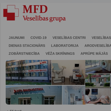
JAUNUMI
COVID-19
VESELĪBAS CENTRI
VESELĪBAS
DIENAS STACIONĀRS
LABORATORIJA
ARODVESELĪB
ZOBĀRSTNIECĪBA
VĒŽA SKRĪNINGS
APRŪPE MĀJĀS