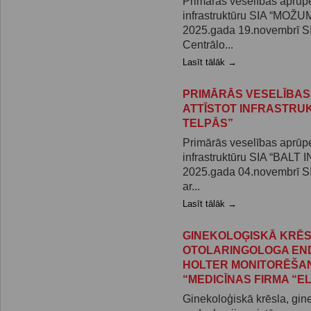
Primārās veselības aprūpes
infrastruktūru SIA “MOŽUM
2025.gada 19.novembrī S
Centrālo...
Lasīt tālāk →
PRIMĀRĀS VESELĪBAS
ATTĪSTOT INFRASTRUK
TELPĀS”
Primārās veselības aprūpes
infrastruktūru SIA “BALT I
2025.gada 04.novembrī S
ar...
Lasīt tālāk →
GINEKOLOĢISKĀ KRĒS
OTOLARINGOLOGA EN
HOLTER MONITORĒŠAN
“MEDICĪNAS FIRMA “E
Ginekoloģiskā krēsla, gin