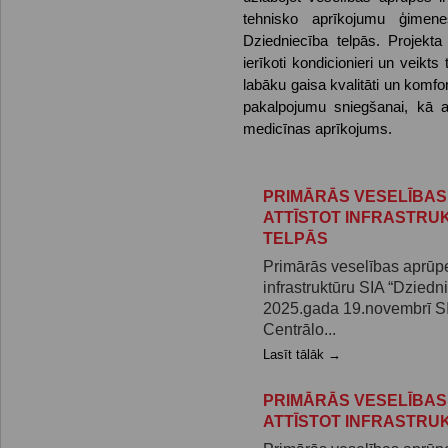
tehnisko aprīkojumu ģimen
Dziedniecība telpās.
Projekta 
ierīkoti kondicionieri un veikt
labāku gaisa kvalitāti un komf
pakalpojumu sniegšanai, kā a
medicīnas aprīkojums.
PRIMĀRĀS VESELĪBAS
ATTĪSTOT INFRASTRUK
TELPĀS
Primārās veselības aprūpes
infrastruktūru SIA “Dziedn
2025.gada 19.novembrī SI
Centrālo...
Lasīt tālāk →
PRIMĀRĀS VESELĪBAS
ATTĪSTOT INFRASTRU