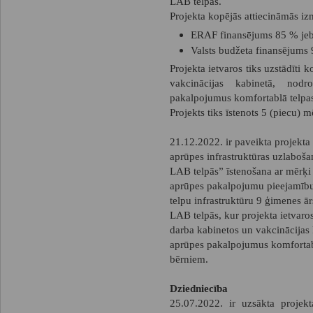
LAB telpās.
Projekta kopējās attiecināmās iz
ERAF finansējums 85 % je
Valsts budžeta finansējums
Projekta ietvaros tiks uzstādīti 
vakcinācijas kabinetā, nodr
pakalpojumus komfortablā telpas
Projekts tiks īstenots 5 (piecu) m
21.12.2022. ir paveikta projekta
aprūpes infrastruktūras uzlabo
LAB telpās” īstenošana ar mērķi 
aprūpes pakalpojumu pieejamību 
telpu infrastruktūru 9 ģimenes 
LAB telpās, kur projekta ietvaros
darba kabinetos un vakcinācijas 
aprūpes pakalpojumus komfortabl
bērniem.
Dziedniecība
25.07.2022. ir uzsākta projekt