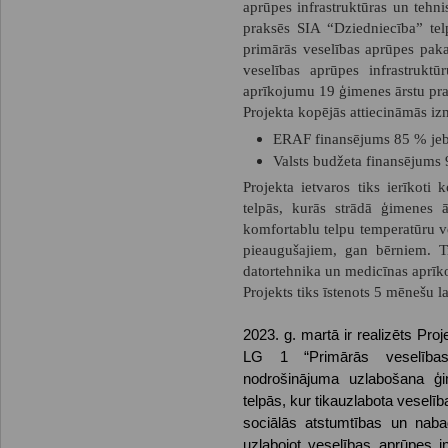
aprūpes infrastruktūras un teh
praksēs SIA “Dziedniecība” tel
primārās veselības aprūpes pak
veselības aprūpes infrastrukt
aprīkojumu 19 ģimenes ārstu pra
Projekta kopējās attiecināmās iz
ERAF finansējums 85 % je
Valsts budžeta finansējums
Projekta ietvaros tiks ierīkoti
telpās, kurās strādā ģimenes ā
komfortablu telpu temperatūru 
pieaugušajiem, gan bērniem. T
datortehnika un medicīnas aprīk
Projekts tiks īstenots 5 mēnešu la
2023. g. martā ir realizēts
Proj
LG 1
“
Primārās veselība
nodrošinājuma uzlabošana ģi
telpās, kur tika
uzlabota veselīb
sociālās atstumtības un naba
uzlabojot veselības aprūpes i