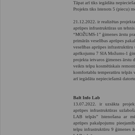
Tāpat arī tiks iegādāta nepiecie
Projekts tiks īstenots 5 (piecu) m
21.12.2022. ir realizētas projek
aprūpes infrastruktūras un tehn
“MOŽUMS-1” ģimenes ārstu praksē
primārās veselības aprūpes paka
veselības aprūpes infrastruktūru
aprīkojumu 7 SIA Možums-1 ģime
projekta ietvaros ģimenes ārstu d
veikts telpu kosmētiskais remonts
komfortablu temperatūru telpās 
arī iegādāta nepieciešamā dator
Balt Info Lab
13.07.2022. ir uzsākta projek
aprūpes infrastruktūras uzlab
LAB telpās” īstenošana ar mēr
aprūpes pakalpojumu pieejamību
telpu infrastruktūru 9 ģimenes