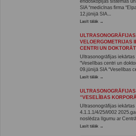
endoskopijas sistēmas un 
SIA “medicīnas firma “Elpa
12.jūnijā SIA...
Lasīt tālāk →
ULTRASONOGRĀFIJAS
VELOERGOMETRIJAS I
CENTRI UN DOKTORĀT
Ultrasonogrāfijas iekārtas
“Veselības centri un doktor
09.jūnijā SIA “Veselības ce
Lasīt tālāk →
ULTRASONOGRĀFIJAS 
“VESELĪBAS KORPORĀ
Ultrasonogrāfijas iekārtas
4.1.1.1/4/25/I/002 2025.ga
noslēdza līgumu ar Centrā
Lasīt tālāk →