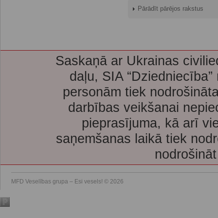
Pārādīt pārējos rakstus
Saskaņā ar Ukrainas civilie
daļu, SIA “Dziedniecība”
personām tiek nodrošināta
darbības veikšanai nepie
pieprasījuma, kā arī vi
saņemšanas laikā tiek nodr
nodrošināt
MFD Veselības grupa – Esi vesels! © 2026