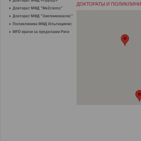
Докторат МФД «Прушу»
ДОКТОРАТЫ И ПОЛИКЛИН
Докторат МФД "Mežciems"
Докторат МФД "Зиепниеккалнс"
Поликлиника МФД Ильгюциемс
MFD врачи за пределами Риги