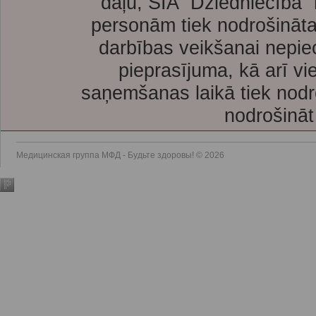
daļu, SIA “Dziedniecība”
personām tiek nodrošināta
darbības veikšanai nepie
pieprasījuma, kā arī vi
saņemšanas laikā tiek nodr
nodrošināt
Медицинская группа МФД - Будьте здоровы! © 2026