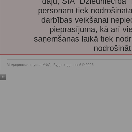
daļu, SIA “Dziedniecība”
personām tiek nodrošināta
darbības veikšanai nepie
pieprasījuma, kā arī vi
saņemšanas laikā tiek nodr
nodrošināt
Медицинская группа МФД - Будьте здоровы! © 2026