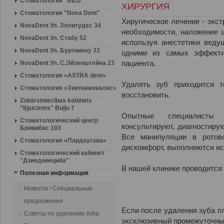
Стоматология "BILD"
ХИРУРГИЯ
Стоматология "Nova Dent"
Хиругическое лечение - экст
NovaDent Ул. Золитудес 34
необходимости, наложение 
NovaDent Ул. Стабу 52
используя анестетики веду
NovaDent Ул. Буртниеку 33
одними из самых эффекти
NovaDent Ул. С.Эйзенштейна 23
пациента.
Стоматология «ASTRA dent»
Удалять зуб приходится т
Стоматология «Зиепниеккалнс»
восстановить.
Zobārstniecības kabinets
"Iļģuciems" Buļļu 7
Опытные специалисты 
Стоматологический центр
консультируют, диагностиру
Бривибас 103
Все манипуляции в ротово
Стоматология «Пардаугава»
дискомфорт, выполняются ис
Стоматологический кабинет
''Дзиедниециба''
В нашей клинике проводится
Полезная информация
Новости / Специальные
предложения
Если после удаления зуба п
Советы по удалению зуба
эксклюзивный промежуточны