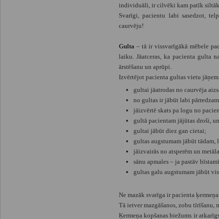
individuāli, ir cilvēki kam patīk siltā
Svarīgi, pacientu labi sasedzot, tel
caurvēju!
Gulta
– tā ir vissvarīgākā mēbele pac
laiku. Jāatceras, ka pacienta gulta n
ārstēšanu un aprūpi.
Izvērtējot pacienta gultas vietu jāņem
gultai jāatrodas no caurvēja aizs
no gultas ir jābūt labi pārredzama
jāizvērtē skats pa logu no pacien
gultā pacientam jājūtas droši, u
gultai jābūt diez gan cietai;
gultas augstumam jābūt tādam, lai
jāizvairās no atsperēm un metāla
sānu apmales – ja pastāv bīstamīb
gultas galu augstumam jābūt vi
Ne mazāk svarīga ir pacienta ķermeņa
Tā ietver mazgāšanos, zobu tīrīšanu
Ķermeņa kopšanas biežums ir atkarīgs 