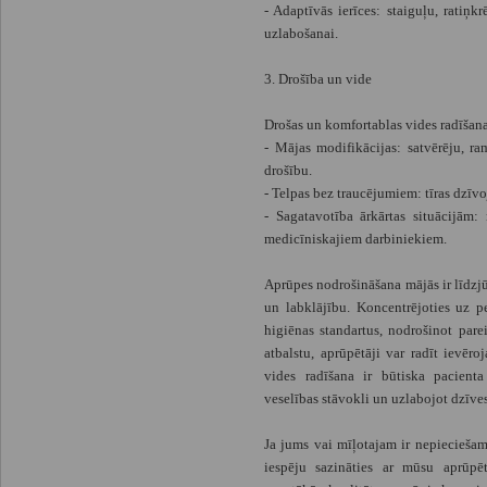
- Adaptīvās ierīces: staiguļu, ratiņk
uzlabošanai.
3. Drošība un vide
Drošas un komfortablas vides radīšana 
- Mājas modifikācijas: satvērēju, r
drošību.
- Telpas bez traucējumiem: tīras dzīvo
- Sagatavotība ārkārtas situācijām:
medicīniskajiem darbiniekiem.
Aprūpes nodrošināšana mājās ir līdzjūt
un labklājību. Koncentrējoties uz p
higiēnas standartus, nodrošinot par
atbalstu, aprūpētāji var radīt ievēr
vides radīšana ir būtiska pacient
veselības stāvokli un uzlabojot dzīves
Ja jums vai mīļotajam ir nepieciešam
iespēju sazināties ar mūsu aprūp