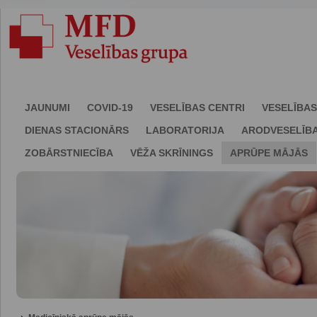
JAUNUMI
COVID-19
VESELĪBAS CENTRI
VESELĪBAS
DIENAS STACIONĀRS
LABORATORIJA
ARODVESELĪB
ZOBĀRSTNIECĪBA
VĒŽA SKRĪNINGS
APRŪPE MĀJĀS