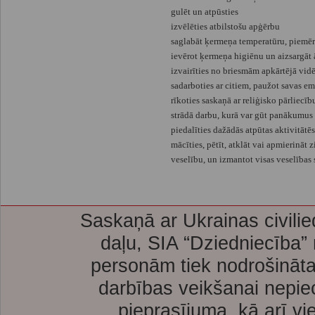
gulēt un atpūsties
izvēlēties atbilstošu apģērbu
saglabāt ķermeņa temperatūru, piemēro
ievērot ķermeņa higiēnu un aizsargā
izvairīties no briesmām apkārtējā vidē
sadarboties ar citiem, paužot savas em
rīkoties saskaņā ar reliģisko pārliecīb
strādā darbu, kurā var gūt panākumus
piedalīties dažādās atpūtas aktivitātēs
mācīties, pētīt, atklāt vai apmierināt 
veselību, un izmantot visas veselības 
Saskaņā ar Ukrainas civilie
daļu, SIA “Dziedniecība”
personām tiek nodrošināta
darbības veikšanai nepie
pieprasījuma, kā arī vi