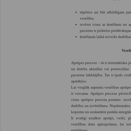
rūpēties un būt atbildīgam pa
veselību;
ievērot visus ar ārstēšanu un a
pacients ir piekritis piedāvātaj
ārstēšanās laikā neveikt darbības
Vesel
Aprūpes process – tā ir sistemātiska p
un ārstētu aktuālas vai potenciālas
pacienta labklājību. Tas ir īpašs ve
apstākļos.
Lai vieglāk saprastu veselības aprūpes
ir veicama. Aprūpes procesa pēctecī
visus aprūpes procesa posmus: novē
darbību un izvērtēšanu. Nepārtraukta
kopumu un uzskatāmi parāda sniegtās a
Ir svarīgi uzsākot aprūpi, veikt, p
veselības datu apkopošana, lai no
problēmas.