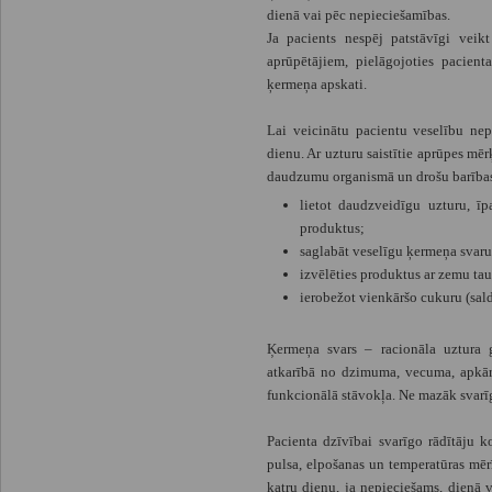
dienā vai pēc nepieciešamības.
Ja pacients nespēj patstāvīgi veikt
aprūpētājiem, pielāgojoties pacient
ķermeņa apskati.
Lai veicinātu pacientu veselību nepi
dienu. Ar uzturu saistītie aprūpes mē
daudzumu organismā un drošu barība
lietot daudzveidīgu uzturu, ī
produktus;
saglabāt veselīgu ķermeņa svaru
izvēlēties produktus ar zemu tau
ierobežot vienkāršo cukuru (sald
Ķermeņa svars – racionāla uztura g
atkarībā no dzimuma, vecuma, apkārt
funkcionālā stāvokļa. Ne mazāk svarī
Pacienta dzīvībai svarīgo rādītāju ko
pulsa, elpošanas un temperatūras mēr
katru dienu, ja nepieciešams, dienā v