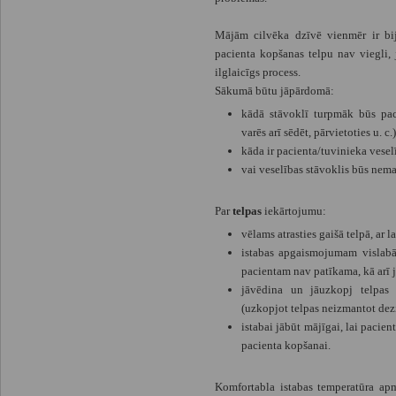
Mājām cilvēka dzīvē vienmēr ir bij
pacienta kopšanas telpu nav viegli, 
ilglaicīgs process.
Sākumā būtu jāpārdomā:
kādā stāvoklī turpmāk būs paci
varēs arī sēdēt, pārvietoties u. c.
kāda ir pacienta/tuvinieka vese
vai veselības stāvoklis būs nema
Par
telpas
iekārtojumu:
vēlams atrasties gaišā telpā, ar l
istabas apgaismojumam vislabāk
pacientam nav patīkama, kā arī jā
jāvēdina un jāuzkopj telpas 
(uzkopjot telpas neizmantot dezi
istabai jābūt mājīgai, lai pacien
pacienta kopšanai.
Komfortabla istabas temperatūra ap