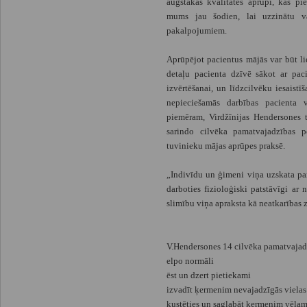
augstākās kvalitātes aprūpi, kas pi
mums jau šodien, lai uzzinātu v
pakalpojumiem.
Aprūpējot pacientus mājās var būt lie
detaļu pacienta dzīvē sākot ar paci
izvērtēšanai, un līdzcilvēku iesaistī
nepieciešamās darbības pacienta v
piemēram, Virdžīnijas Hendersones t
sarindo cilvēka pamatvajadzības p
tuvinieku mājas aprūpes praksē.
„Indivīdu un ģimeni viņa uzskata par
darboties fizioloģiski patstāvīgi a
slimību viņa apraksta kā neatkarības
V.Hendersones 14 cilvēka pamatvajad
elpo normāli
ēst un dzert pietiekami
izvadīt ķermenim nevajadzīgās vielas
kustēties un saglabāt ķermenim vēla