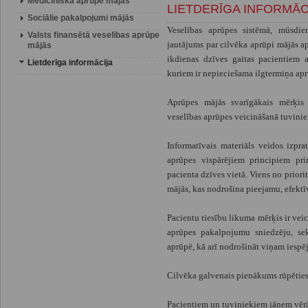
Medicīniskā aprūpe mājās
LIETDERĪGA INFORMĀC
Sociālie pakalpojumi mājās
Veselības aprūpes sistēmā, mūsdie
Valsts finansētā veselības aprūpe
jautājums par cilvēka aprūpi mājās ap
mājās
ikdienas dzīves gaitas pacientiem a
Lietderīga informācija
kuriem ir nepieciešama ilgtermiņa ap
Aprūpes mājās svarīgākais mērķis –
veselības aprūpes veicināšanā tuvinie
Informatīvais materiāls veidos izpr
aprūpes vispārējiem principiem pr
pacienta dzīves vietā. Viens no prior
mājās, kas nodrošina pieejamu, efektī
Pacientu tiesību likuma mērķis ir veic
aprūpes pakalpojumu sniedzēju, sek
aprūpē, kā arī nodrošināt viņam iespēju
Cilvēka galvenais pienākums rūpēties
Pacientiem un tuviniekiem jāņem vēr