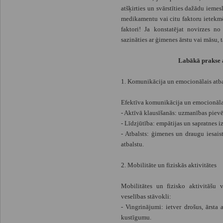
atšķirties un svārstīties dažādu iemes
medikamentu vai citu faktoru ietekmē.
faktori! Ja konstatējat novirzes n
sazināties ar ģimenes ārstu vai māsu, t
Labākā prakse 
1. Komunikācija un emocionālais atba
Efektīva komunikācija un emocionālais
- Aktīvā klausīšanās: uzmanības piev
- Līdzjūtība: empātijas un sapratnes iz
- Atbalsts: ģimenes un draugu iesais
atbalstu.
2. Mobilitāte un fiziskās aktivitātes
Mobilitātes un fizisko aktivitāšu 
veselības stāvokli:
- Vingrinājumi: ietver drošus, ārsta
kustīgumu.