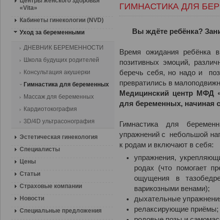
Центры женского здоровья
ГИМНАСТИКА ДЛЯ БЕ
«Vita»
Кабинеты гинекологии (NVD)
Вы ждёте ребёнка? Зан
Уход за беременными
ДНЕВНИК БЕРЕМЕННОСТИ
Время ожидания ребёнка 
Школа будущих родителей
позитивных эмоций, различ
Консультация акушерки
беречь себя, но надо и поз
превратились в малоподвижн
Гимнастика для беременных
Медицинский центр
МФД «
Массаж для беременных
для беременных
,
начиная 
Кардиотокография
3D/4D ультрасонография
Гимнастика для беремен
упражнений с небольшой наг
Эстетическая гинекология
к родам и включают в себя:
Специалисты
упражнения, укрепляющ
Цены
родах (что помогает пр
Статьи
ощущения в тазобедр
Страховые компании
варикозными венами);
Новости
дыхательные упражнения
релаксирующие приёмы;
Специальные предложения
родовые позы и самомас