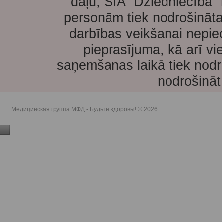
daļu, SIA “Dziedniecība”
personām tiek nodrošināta
darbības veikšanai nepie
pieprasījuma, kā arī vi
saņemšanas laikā tiek nodr
nodrošināt
Медицинская группа МФД - Будьте здоровы! © 2026