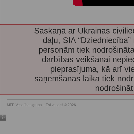
Saskaņā ar Ukrainas civilie
daļu, SIA “Dziedniecība”
personām tiek nodrošināta
darbības veikšanai nepie
pieprasījuma, kā arī vi
saņemšanas laikā tiek nodr
nodrošināt
MFD Veselības grupa – Esi vesels! © 2026