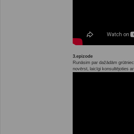
3.epizode
Runāsim par dažādām grūtniec
novērst, laicīgi konsultējoties a