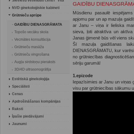
Sieviešu veselības centri "Vita"
GAIDĪBU DIENASGRĀM
NVD ginekoloģiskie kabineti
Mūsdienu pasaulē iespējams a
Grūtnieču aprūpe
apjomu par un ap mazuļa gaidīš
GAIDĪBU DIENASGRĀMATA
ar Janu – viņa ir lieliska m
sieva, ļoti atraktīva un aktīv
Topošo vecāku skola
Janas ģimenē būs vēl viens skai
Vecmātes konsultācija
Šī mazuļa gaidīšanas lai
Grūtnieču masāža
DIENASGRĀMATU, kur varēs
Grūtnieču vingrošana
no grūtniecības diagnosticēšan
Augļa sirdstoņu pieraksts
sēriju garumā!
3D/4D ultrasonogrāfija
1.epizode
Estētiskā ginekoloģija
Iepazīsimies ar Janu un viņas 
Speciālisti
visu par grūtniecības sākumu u
Cenas
Apdrošināšanas kompānijas
Raksti
Īpašie piedāvājumi
Jaunumi