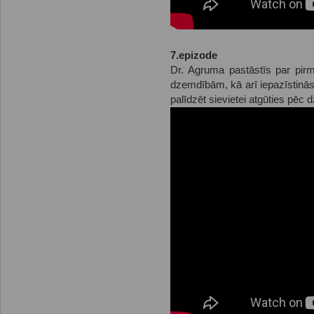
7.epizode
Dr. Agruma pastāstīs par pir
dzemdībām, kā arī iepazīstin
palīdzēt sievietei atgūties pēc