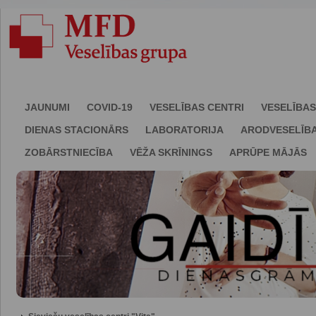
JAUNUMI
COVID-19
VESELĪBAS CENTRI
VESELĪBAS
DIENAS STACIONĀRS
LABORATORIJA
ARODVESELĪB
ZOBĀRSTNIECĪBA
VĒŽA SKRĪNINGS
APRŪPE MĀJĀS