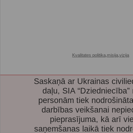
Kvalitates politika,misija,vizija
Saskaņā ar Ukrainas civilie
daļu, SIA “Dziedniecība”
personām tiek nodrošināta
darbības veikšanai nepie
pieprasījuma, kā arī vi
saņemšanas laikā tiek nodr