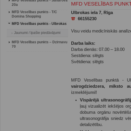
MFD Veselības punkts - Saharova
MFD VESELĪBAS PUNK
20a
MFD Veselības punkts - T/C
Ulbrokas iela 7, Rīga
Domina Shopping
66155230
MFD Veselības punkts - Ulbrokas
Visu veidu medicīniskās analīz
Jaunumi / īpašie piedāvājumi
MFD Veselības punkts – Dzirnavu
Darba laiks:
70
Darba dienās: 07.00 – 18.00
Sestdiena: slēgts
Svētdiena: slēgts
MFD Veselības punktā - Ul
vairogdziedzera, mīksto 
izmeklējumi
!
Vispārējā ultrasonogrāfij
ļauj vizualizēt iekšējos 
dobuma orgānu novērtēša
ultrasonogrāfija sniedz vēr
detalizētību.