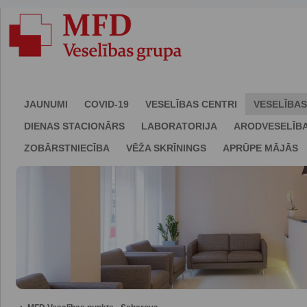
JAUNUMI
COVID-19
VESELĪBAS CENTRI
VESELĪBAS
DIENAS STACIONĀRS
LABORATORIJA
ARODVESELĪB
ZOBĀRSTNIECĪBA
VĒŽA SKRĪNINGS
APRŪPE MĀJĀS