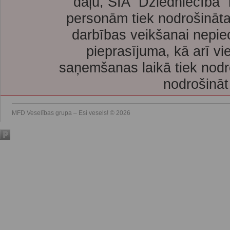
daļu, SIA “Dziedniecība”
personām tiek nodrošināta
darbības veikšanai nepie
pieprasījuma, kā arī vi
saņemšanas laikā tiek nodr
nodrošināt
MFD Veselības grupa – Esi vesels! © 2026