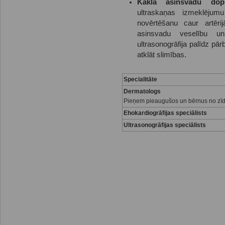
Kakla asinsvadu dople
ultraskaņas izmeklēju
novērtēšanu caur artēr
asinsvadu veselību un
ultrasonogrāfija palīdz pār
atklāt slimības.
Specialitāte
Dermatologs
Pieņem pieaugušos un bērnus no zī
Ehokardiogr
āfijas speciālists
Ultrasonogrāfijas speciālists