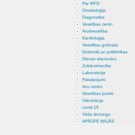
Par MFD
Ginekoloģija
Diagnostika
Veselības centri
Arodveselība
Kardioloģija
Veselības grāmata
Doktorāti un poliklīnikas
Dienas stacionārs
Zobārstniecība
Laboratorija
Pakalpojumi
Acu centrs
Veselības punkti
Vakcinācija
covid-19
Vēža skrīnings
APRŪPE MĀJĀS